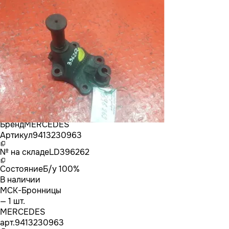
Бренд
MERCEDES
Артикул
9413230963
№ на складе
LD396262
Состояние
Б/у 100%
В наличии
МСК-Бронницы
— 1 шт.
MERCEDES
арт.
9413230963