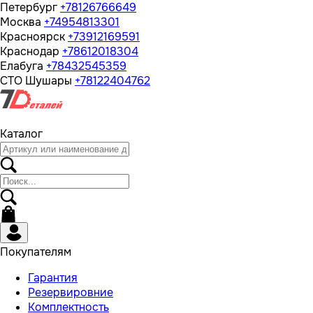
Петербург
+78126766649
Москва
+74954813301
Красноярск
+73912169591
Краснодар
+78612018304
Елабуга
+78432545359
СТО Шушары
+78122404762
Каталог
Покупателям
Гарантия
Резервировние
Комплектность