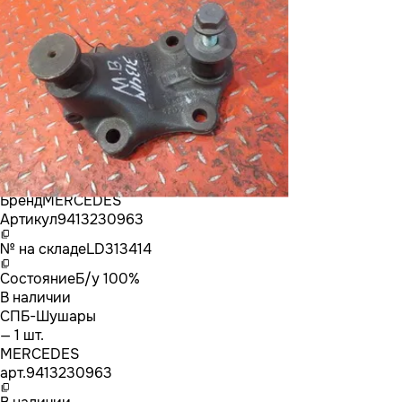
Бренд
MERCEDES
Артикул
9413230963
№ на складе
LD313414
Состояние
Б/у 100%
В наличии
СПБ-Шушары
— 1 шт.
MERCEDES
арт.
9413230963