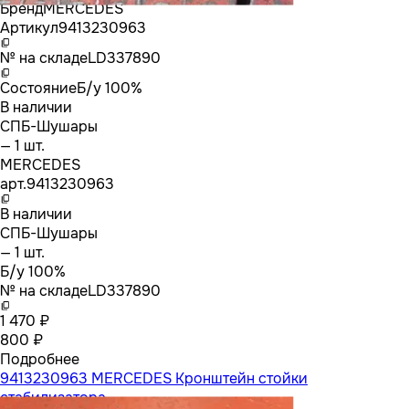
Бренд
MERCEDES
Артикул
9413230963
№ на складе
LD337890
Состояние
Б/у 100%
В наличии
СПБ-Шушары
— 1 шт.
MERCEDES
арт.
9413230963
В наличии
СПБ-Шушары
— 1 шт.
Б/у 100%
№ на складе
LD337890
1 470 ₽
800 ₽
Подробнее
9413230963 MERCEDES Кронштейн стойки
стабилизатора