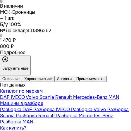
В наличии
МСК-Бронницы
— 1 шт.
Б/у 100%
№ на складе
LD396262
1 470 ₽
800 ₽
Подробнее
Загрузить еще
Описание
Характеристики
Аналоги
Применяемость
Нет данных
Каталог по маркам
DAF
IVECO
Volvo
Scania
Renault
Mercedes-Benz
MAN
Машины в разборе
Разборка DAF
Разборка IVECO
Разборка Volvo
Разборка
Scania
Разборка Renault
Разборка Mercedes-Benz
Разборка MAN
Как купить?