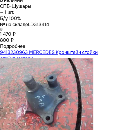
В наличии
СПБ-Шушары
— 1 шт.
Б/у 100%
№ на складе
LD313414
1 470 ₽
800 ₽
Подробнее
9413230963 MERCEDES Кронштейн стойки
стабилизатора