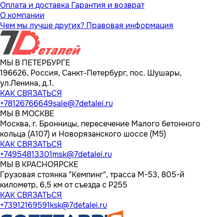
Оплата и доставка
Гарантия и возврат
О компании
Чем мы лучше других?
Правовая информация
МЫ В ПЕТЕРБУРГЕ
196626, Россия, Санкт-Петербург, пос. Шушары,
ул.Ленина, д.1.
КАК СВЯЗАТЬСЯ
+78126766649
sale@7detalei.ru
МЫ В МОСКВЕ
Москва, г. Бронницы, пересечение Малого бетонного
кольца (А107) и Новорязанского шоссе (М5)
КАК СВЯЗАТЬСЯ
+74954813301
msk@7detalei.ru
МЫ В КРАСНОЯРСКЕ
Грузовая стоянка "Кемпинг", трасса M-53, 805-й
километр, 6,5 км от съезда с Р255
КАК СВЯЗАТЬСЯ
+73912169591
ksk@7detalei.ru