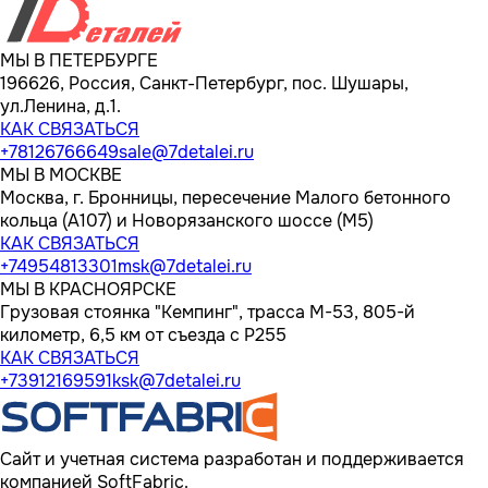
МЫ В ПЕТЕРБУРГЕ
196626, Россия, Санкт-Петербург, пос. Шушары,
ул.Ленина, д.1.
КАК СВЯЗАТЬСЯ
+78126766649
sale@7detalei.ru
МЫ В МОСКВЕ
Москва, г. Бронницы, пересечение Малого бетонного
кольца (А107) и Новорязанского шоссе (М5)
КАК СВЯЗАТЬСЯ
+74954813301
msk@7detalei.ru
МЫ В КРАСНОЯРСКЕ
Грузовая стоянка "Кемпинг", трасса M-53, 805-й
километр, 6,5 км от съезда с Р255
КАК СВЯЗАТЬСЯ
+73912169591
ksk@7detalei.ru
Сайт и учетная система разработан и поддерживается
компанией SoftFabric.