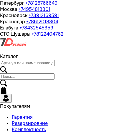
Петербург
+78126766649
Москва
+74954813301
Красноярск
+73912169591
Краснодар
+78612018304
Елабуга
+78432545359
СТО Шушары
+78122404762
Каталог
Покупателям
Гарантия
Резервировние
Комплектность