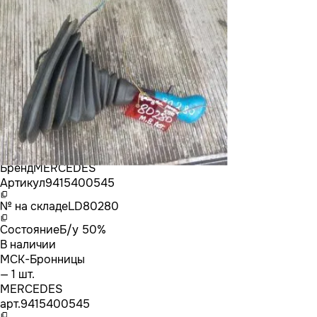
Бренд
MERCEDES
Артикул
9415400545
№ на складе
LD80280
Состояние
Б/у 50%
В наличии
МСК-Бронницы
— 1 шт.
MERCEDES
арт.
9415400545