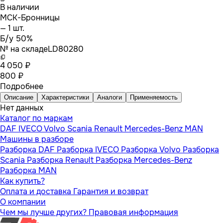
В наличии
МСК-Бронницы
— 1 шт.
Б/у 50%
№ на складе
LD80280
4 050 ₽
800 ₽
Подробнее
Описание
Характеристики
Аналоги
Применяемость
Нет данных
Каталог по маркам
DAF
IVECO
Volvo
Scania
Renault
Mercedes-Benz
MAN
Машины в разборе
Разборка DAF
Разборка IVECO
Разборка Volvo
Разборка
Scania
Разборка Renault
Разборка Mercedes-Benz
Разборка MAN
Как купить?
Оплата и доставка
Гарантия и возврат
О компании
Чем мы лучше других?
Правовая информация