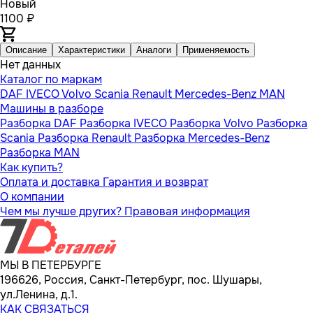
Новый
1100 ₽
Описание
Характеристики
Аналоги
Применяемость
Нет данных
Каталог по маркам
DAF
IVECO
Volvo
Scania
Renault
Mercedes-Benz
MAN
Машины в разборе
Разборка DAF
Разборка IVECO
Разборка Volvo
Разборка
Scania
Разборка Renault
Разборка Mercedes-Benz
Разборка MAN
Как купить?
Оплата и доставка
Гарантия и возврат
О компании
Чем мы лучше других?
Правовая информация
МЫ В ПЕТЕРБУРГЕ
196626, Россия, Санкт-Петербург, пос. Шушары,
ул.Ленина, д.1.
КАК СВЯЗАТЬСЯ