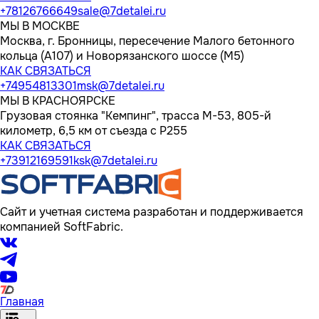
+78126766649
sale@7detalei.ru
МЫ В МОСКВЕ
Москва, г. Бронницы, пересечение Малого бетонного
кольца (А107) и Новорязанского шоссе (М5)
КАК СВЯЗАТЬСЯ
+74954813301
msk@7detalei.ru
МЫ В КРАСНОЯРСКЕ
Грузовая стоянка "Кемпинг", трасса M-53, 805-й
километр, 6,5 км от съезда с Р255
КАК СВЯЗАТЬСЯ
+73912169591
ksk@7detalei.ru
Сайт и учетная система разработан и поддерживается
компанией SoftFabric.
Главная