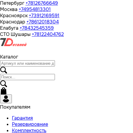
Петербург
+78126766649
Москва
+74954813301
Красноярск
+73912169591
Краснодар
+78612018304
Елабуга
+78432545359
СТО Шушары
+78122404762
Каталог
Покупателям
Гарантия
Резервировние
Комплектность