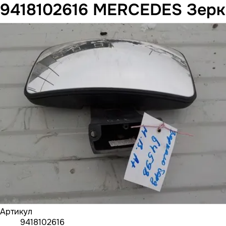
9418102616 MERCEDES Зер
Артикул
9418102616