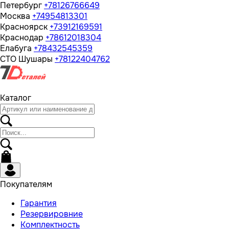
Петербург
+78126766649
Москва
+74954813301
Красноярск
+73912169591
Краснодар
+78612018304
Елабуга
+78432545359
СТО Шушары
+78122404762
Каталог
Покупателям
Гарантия
Резервировние
Комплектность