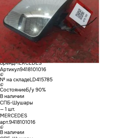
Бренд
MERCEDES
Артикул
9418101016
№ на складе
LD415785
Состояние
Б/у 90%
В наличии
СПБ-Шушары
— 1 шт.
MERCEDES
арт.
9418101016
В наличии