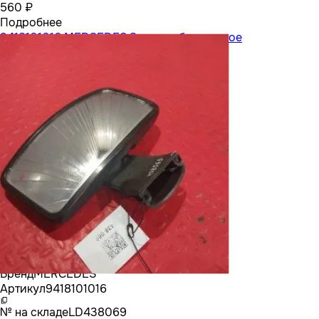
560 ₽
Подробнее
9418101016 MERCEDES Зеркало бордюрное
Бренд
MERCEDES
Артикул
9418101016
№ на складе
LD438069