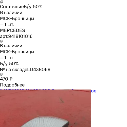
Состояние
Б/у 50%
В наличии
МСК-Бронницы
— 1 шт.
MERCEDES
арт.
9418101016
В наличии
МСК-Бронницы
— 1 шт.
Б/у 50%
№ на складе
LD438069
470 ₽
Подробнее
9418101016 MERCEDES Зеркало бордюрное