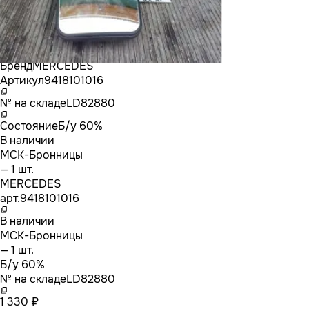
Бренд
MERCEDES
Артикул
9418101016
№ на складе
LD82880
Состояние
Б/у 60%
В наличии
МСК-Бронницы
— 1 шт.
MERCEDES
арт.
9418101016
В наличии
МСК-Бронницы
— 1 шт.
Б/у 60%
№ на складе
LD82880
1 330 ₽