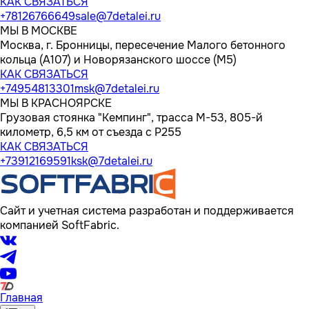
КАК СВЯЗАТЬСЯ
+78126766649
sale@7detalei.ru
МЫ В МОСКВЕ
Москва, г. Бронницы, пересечение Малого бетонного
кольца (А107) и Новорязанского шоссе (М5)
КАК СВЯЗАТЬСЯ
+74954813301
msk@7detalei.ru
МЫ В КРАСНОЯРСКЕ
Грузовая стоянка "Кемпинг", трасса M-53, 805-й
километр, 6,5 км от съезда с Р255
КАК СВЯЗАТЬСЯ
+73912169591
ksk@7detalei.ru
Сайт и учетная система разработан и поддерживается
компанией SoftFabric.
Главная