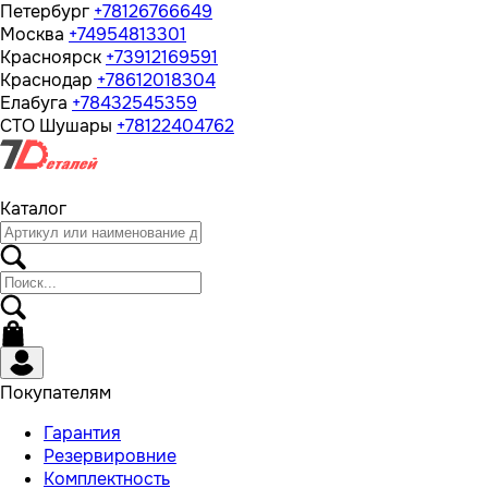
Петербург
+78126766649
Москва
+74954813301
Красноярск
+73912169591
Краснодар
+78612018304
Елабуга
+78432545359
СТО Шушары
+78122404762
Каталог
Покупателям
Гарантия
Резервировние
Комплектность