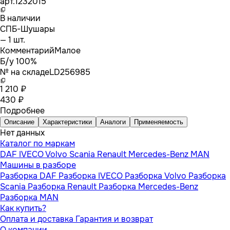
арт.
1232015
В наличии
СПБ-Шушары
— 1 шт.
Комментарий
Малое
Б/у 100%
№ на складе
LD256985
1 210 ₽
430 ₽
Подробнее
Описание
Характеристики
Аналоги
Применяемость
Нет данных
Каталог по маркам
DAF
IVECO
Volvo
Scania
Renault
Mercedes-Benz
MAN
Машины в разборе
Разборка DAF
Разборка IVECO
Разборка Volvo
Разборка
Scania
Разборка Renault
Разборка Mercedes-Benz
Разборка MAN
Как купить?
Оплата и доставка
Гарантия и возврат
О компании