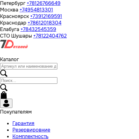
Петербург
+78126766649
Москва
+74954813301
Красноярск
+73912169591
Краснодар
+78612018304
Елабуга
+78432545359
СТО Шушары
+78122404762
Каталог
Покупателям
Гарантия
Резервировние
Комплектность