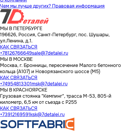
Чем мы лучше других?
Правовая информация
МЫ В ПЕТЕРБУРГЕ
196626, Россия, Санкт-Петербург, пос. Шушары,
ул.Ленина, д.1.
КАК СВЯЗАТЬСЯ
+78126766649
sale@7detalei.ru
МЫ В МОСКВЕ
Москва, г. Бронницы, пересечение Малого бетонного
кольца (А107) и Новорязанского шоссе (М5)
КАК СВЯЗАТЬСЯ
+74954813301
msk@7detalei.ru
МЫ В КРАСНОЯРСКЕ
Грузовая стоянка "Кемпинг", трасса M-53, 805-й
километр, 6,5 км от съезда с Р255
КАК СВЯЗАТЬСЯ
+73912169591
ksk@7detalei.ru