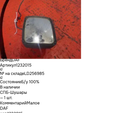
Бренд
DAF
Артикул
1232015
№ на складе
LD256985
Состояние
Б/у 100%
В наличии
СПБ-Шушары
— 1 шт.
Комментарий
Малое
DAF