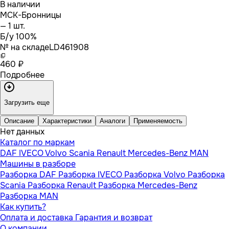
В наличии
МСК-Бронницы
— 1 шт.
Б/у 100%
№ на складе
LD461908
460 ₽
Подробнее
Загрузить еще
Описание
Характеристики
Аналоги
Применяемость
Нет данных
Каталог по маркам
DAF
IVECO
Volvo
Scania
Renault
Mercedes-Benz
MAN
Машины в разборе
Разборка DAF
Разборка IVECO
Разборка Volvo
Разборка
Scania
Разборка Renault
Разборка Mercedes-Benz
Разборка MAN
Как купить?
Оплата и доставка
Гарантия и возврат
О компании