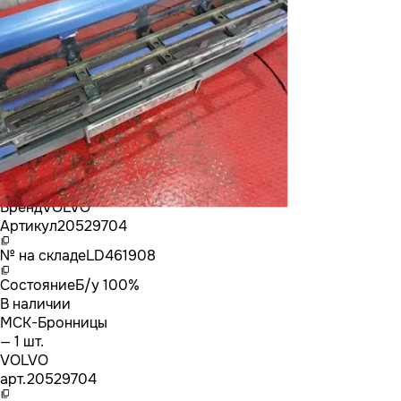
Бренд
VOLVO
Артикул
20529704
№ на складе
LD461908
Состояние
Б/у 100%
В наличии
МСК-Бронницы
— 1 шт.
VOLVO
арт.
20529704