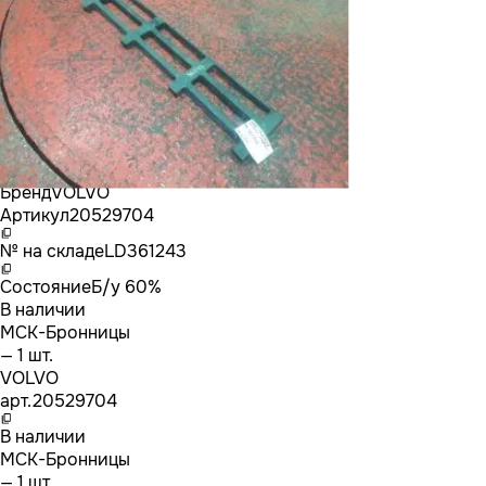
Бренд
VOLVO
Артикул
20529704
№ на складе
LD361243
Состояние
Б/у 60%
В наличии
МСК-Бронницы
— 1 шт.
VOLVO
арт.
20529704
В наличии
МСК-Бронницы
— 1 шт.