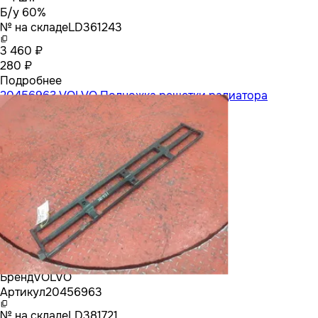
Б/у 60%
№ на складе
LD361243
3 460 ₽
280 ₽
Подробнее
20456963 VOLVO Подножка решетки радиатора
Бренд
VOLVO
Артикул
20456963
№ на складе
LD381721