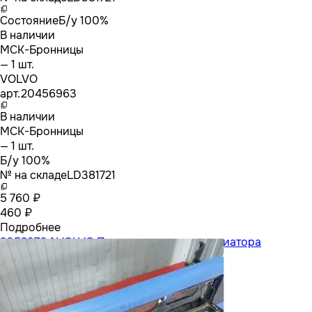
Состояние
Б/у 100%
В наличии
МСК-Бронницы
— 1 шт.
VOLVO
арт.
20456963
В наличии
МСК-Бронницы
— 1 шт.
Б/у 100%
№ на складе
LD381721
5 760 ₽
460 ₽
Подробнее
20529704 VOLVO Подножка решетки радиатора