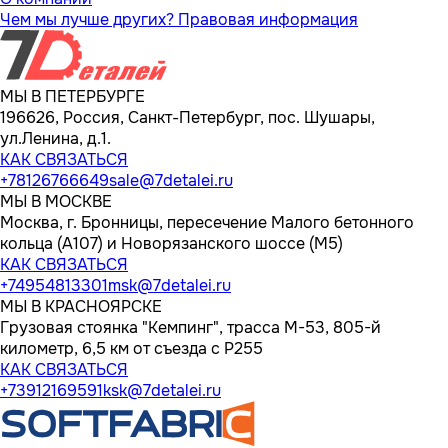
Чем мы лучше других?
Правовая информация
МЫ В ПЕТЕРБУРГЕ
196626, Россия, Санкт-Петербург, пос. Шушары,
ул.Ленина, д.1.
КАК СВЯЗАТЬСЯ
+78126766649
sale@7detalei.ru
МЫ В МОСКВЕ
Москва, г. Бронницы, пересечение Малого бетонного
кольца (А107) и Новорязанского шоссе (М5)
КАК СВЯЗАТЬСЯ
+74954813301
msk@7detalei.ru
МЫ В КРАСНОЯРСКЕ
Грузовая стоянка "Кемпинг", трасса M-53, 805-й
километр, 6,5 км от съезда с Р255
КАК СВЯЗАТЬСЯ
+73912169591
ksk@7detalei.ru