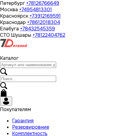
Петербург
+78126766649
Москва
+74954813301
Красноярск
+73912169591
Краснодар
+78612018304
Елабуга
+78432545359
СТО Шушары
+78122404762
Каталог
Покупателям
Гарантия
Резервировние
Комплектность