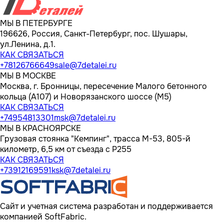
МЫ В ПЕТЕРБУРГЕ
196626, Россия, Санкт-Петербург, пос. Шушары,
ул.Ленина, д.1.
КАК СВЯЗАТЬСЯ
+78126766649
sale@7detalei.ru
МЫ В МОСКВЕ
Москва, г. Бронницы, пересечение Малого бетонного
кольца (А107) и Новорязанского шоссе (М5)
КАК СВЯЗАТЬСЯ
+74954813301
msk@7detalei.ru
МЫ В КРАСНОЯРСКЕ
Грузовая стоянка "Кемпинг", трасса M-53, 805-й
километр, 6,5 км от съезда с Р255
КАК СВЯЗАТЬСЯ
+73912169591
ksk@7detalei.ru
Сайт и учетная система разработан и поддерживается
компанией SoftFabric.