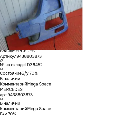
Бренд
MERCEDES
Артикул
9438803873
№ на складе
LD36452
Состояние
Б/у 70%
В наличии
Комментарий
Mega Space
MERCEDES
арт.
9438803873
В наличии
Комментарий
Mega Space
Б/у 70%