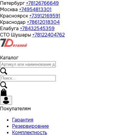
Петербург
+78126766649
Москва
+74954813301
Красноярск
+73912169591
Краснодар
+78612018304
Елабуга
+78432545359
СТО Шушары
+78122404762
Каталог
Покупателям
Гарантия
Резервировние
Комплектность