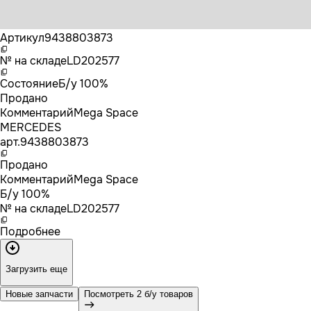
Бренд
MERCEDES
Артикул
9438803873
№ на складе
LD202577
Состояние
Б/у 100%
Продано
Комментарий
Mega Space
MERCEDES
арт.
9438803873
Продано
Комментарий
Mega Space
Б/у 100%
№ на складе
LD202577
Подробнее
Загрузить еще
Новые запчасти
Посмотреть 2 б/у товаров