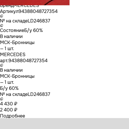
Бренд
MERCEDES
Артикул
94388048727354
№ на складе
LD246837
Состояние
Б/у 60%
В наличии
МСК-Бронницы
— 1 шт.
MERCEDES
арт.
94388048727354
В наличии
МСК-Бронницы
— 1 шт.
Б/у 60%
№ на складе
LD246837
4 430 ₽
2 400 ₽
Подробнее
9438803873 MERCEDES Бампер передний левая часть