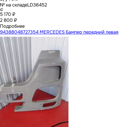
№ на складе
LD36452
5 170 ₽
2 800 ₽
Подробнее
94388048727354 MERCEDES Бампер передний левая
часть