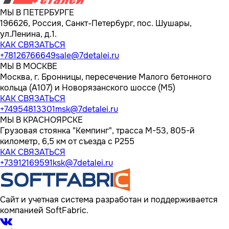
МЫ В ПЕТЕРБУРГЕ
196626, Россия, Санкт-Петербург, пос. Шушары,
ул.Ленина, д.1.
КАК СВЯЗАТЬСЯ
+78126766649
sale@7detalei.ru
МЫ В МОСКВЕ
Москва, г. Бронницы, пересечение Малого бетонного
кольца (А107) и Новорязанского шоссе (М5)
КАК СВЯЗАТЬСЯ
+74954813301
msk@7detalei.ru
МЫ В КРАСНОЯРСКЕ
Грузовая стоянка "Кемпинг", трасса M-53, 805-й
километр, 6,5 км от съезда с Р255
КАК СВЯЗАТЬСЯ
+73912169591
ksk@7detalei.ru
Сайт и учетная система разработан и поддерживается
компанией SoftFabric.