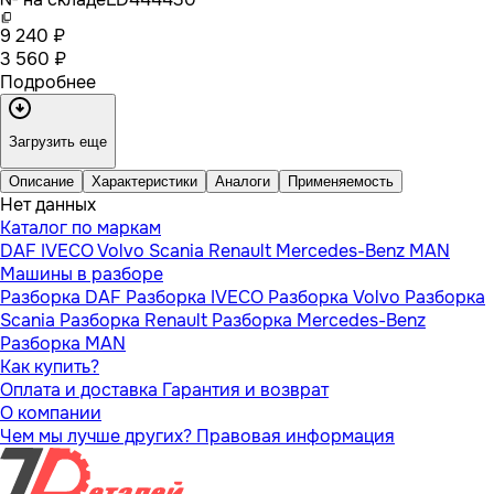
9 240 ₽
3 560 ₽
Подробнее
Загрузить еще
Описание
Характеристики
Аналоги
Применяемость
Нет данных
Каталог по маркам
DAF
IVECO
Volvo
Scania
Renault
Mercedes-Benz
MAN
Машины в разборе
Разборка DAF
Разборка IVECO
Разборка Volvo
Разборка
Scania
Разборка Renault
Разборка Mercedes-Benz
Разборка MAN
Как купить?
Оплата и доставка
Гарантия и возврат
О компании
Чем мы лучше других?
Правовая информация