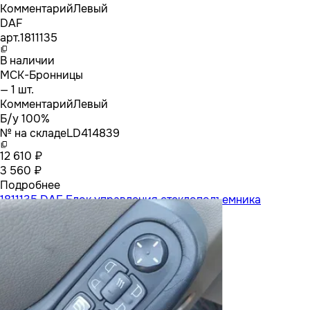
Комментарий
Левый
DAF
арт.
1811135
В наличии
МСК-Бронницы
— 1 шт.
Комментарий
Левый
Б/у 100%
№ на складе
LD414839
12 610 ₽
3 560 ₽
Подробнее
1811135 DAF Блок управления стеклоподъемника