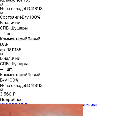
Артикул
1811135
№ на складе
LD418113
Состояние
Б/у 100%
В наличии
СПБ-Шушары
— 1 шт.
Комментарий
Левый
DAF
арт.
1811135
В наличии
СПБ-Шушары
— 1 шт.
Комментарий
Левый
Б/у 100%
№ на складе
LD418113
3 560 ₽
Подробнее
1811135 DAF Блок управления стеклоподъемника