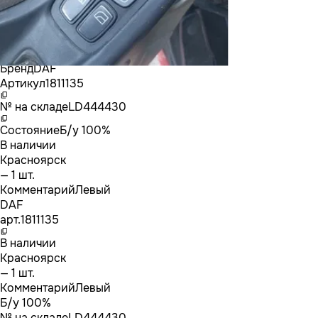
Бренд
DAF
Артикул
1811135
№ на складе
LD444430
Состояние
Б/у 100%
В наличии
Красноярск
— 1 шт.
Комментарий
Левый
DAF
арт.
1811135
В наличии
Красноярск
— 1 шт.
Комментарий
Левый
Б/у 100%
№ на складе
LD444430