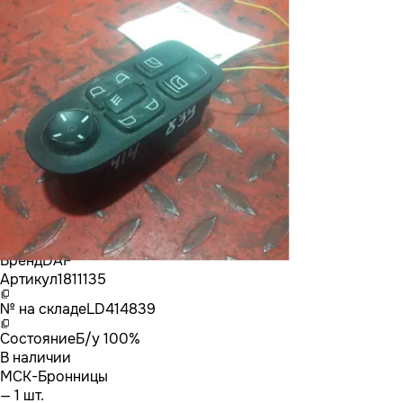
Бренд
DAF
Артикул
1811135
№ на складе
LD414839
Состояние
Б/у 100%
В наличии
МСК-Бронницы
— 1 шт.