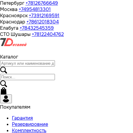
Петербург
+78126766649
Москва
+74954813301
Красноярск
+73912169591
Краснодар
+78612018304
Елабуга
+78432545359
СТО Шушары
+78122404762
Каталог
Покупателям
Гарантия
Резервировние
Комплектность