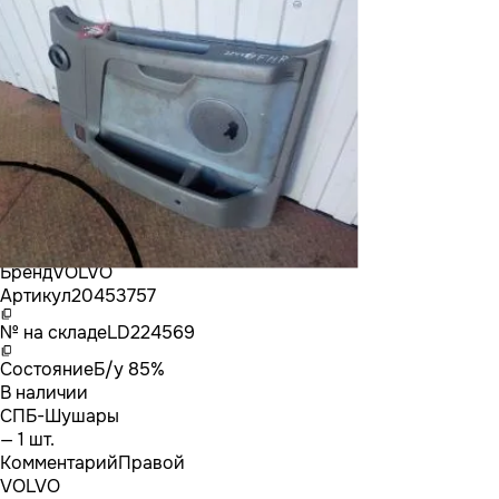
Бренд
VOLVO
Артикул
20453757
№ на складе
LD224569
Состояние
Б/у 85%
В наличии
СПБ-Шушары
— 1 шт.
Комментарий
Правой
VOLVO