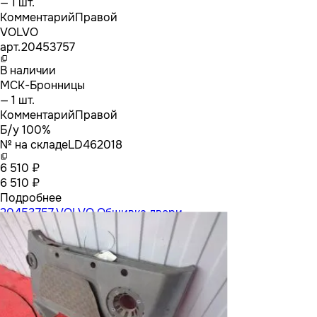
— 1 шт.
Комментарий
Правой
VOLVO
арт.
20453757
В наличии
МСК-Бронницы
— 1 шт.
Комментарий
Правой
Б/у 100%
№ на складе
LD462018
6 510 ₽
6 510 ₽
Подробнее
20453757 VOLVO Обшивка двери