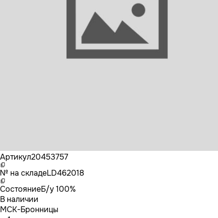
Бренд
VOLVO
Артикул
20453757
№ на складе
LD462018
Состояние
Б/у 100%
В наличии
МСК-Бронницы