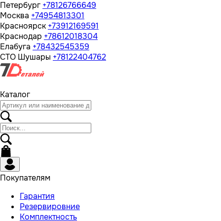
Петербург
+78126766649
Москва
+74954813301
Красноярск
+73912169591
Краснодар
+78612018304
Елабуга
+78432545359
СТО Шушары
+78122404762
Каталог
Покупателям
Гарантия
Резервировние
Комплектность