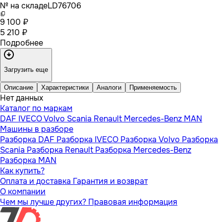
№ на складе
LD76706
9 100 ₽
5 210 ₽
Подробнее
Загрузить еще
Описание
Характеристики
Аналоги
Применяемость
Нет данных
Каталог по маркам
DAF
IVECO
Volvo
Scania
Renault
Mercedes-Benz
MAN
Машины в разборе
Разборка DAF
Разборка IVECO
Разборка Volvo
Разборка
Scania
Разборка Renault
Разборка Mercedes-Benz
Разборка MAN
Как купить?
Оплата и доставка
Гарантия и возврат
О компании
Чем мы лучше других?
Правовая информация