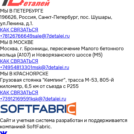
МЫ В ПЕТЕРБУРГЕ
196626, Россия, Санкт-Петербург, пос. Шушары,
ул.Ленина, д.1.
КАК СВЯЗАТЬСЯ
+78126766649
sale@7detalei.ru
МЫ В МОСКВЕ
Москва, г. Бронницы, пересечение Малого бетонного
кольца (А107) и Новорязанского шоссе (М5)
КАК СВЯЗАТЬСЯ
+74954813301
msk@7detalei.ru
МЫ В КРАСНОЯРСКЕ
Грузовая стоянка "Кемпинг", трасса M-53, 805-й
километр, 6,5 км от съезда с Р255
КАК СВЯЗАТЬСЯ
+73912169591
ksk@7detalei.ru
Сайт и учетная система разработан и поддерживается
компанией SoftFabric.