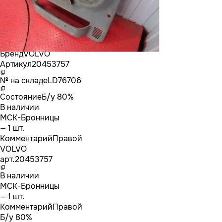
Бренд
VOLVO
Артикул
20453757
№ на складе
LD76706
Состояние
Б/у 80%
В наличии
МСК-Бронницы
— 1 шт.
Комментарий
Правой
VOLVO
арт.
20453757
В наличии
МСК-Бронницы
— 1 шт.
Комментарий
Правой
Б/у 80%