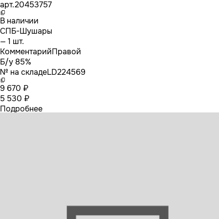
арт.
20453757
В наличии
СПБ-Шушары
— 1 шт.
Комментарий
Правой
Б/у 85%
№ на складе
LD224569
9 670 ₽
5 530 ₽
Подробнее
20453757 VOLVO Обшивка двери