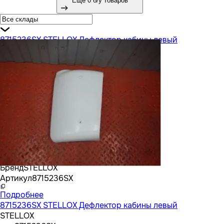
Еще 0 б/у товаров
8715236SX STELLOX Дефлектор кабины левый
Бренд
STELLOX
Артикул
8715236SX
Подробнее
8715236SX STELLOX Дефлектор кабины левый
STELLOX