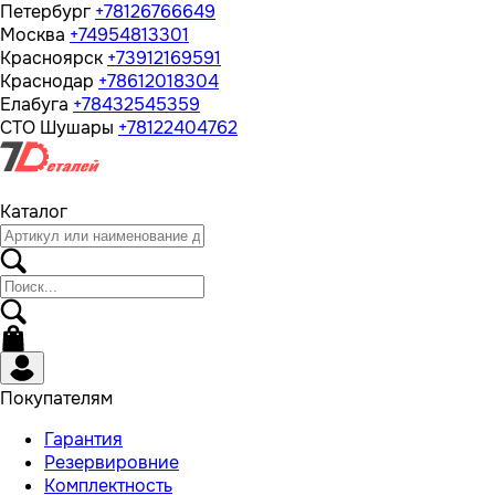
Петербург
+78126766649
Москва
+74954813301
Красноярск
+73912169591
Краснодар
+78612018304
Елабуга
+78432545359
СТО Шушары
+78122404762
Каталог
Покупателям
Гарантия
Резервировние
Комплектность