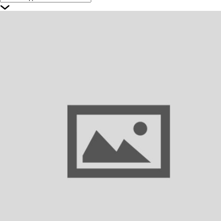
1362870 DAF Дефлектор кабины левый