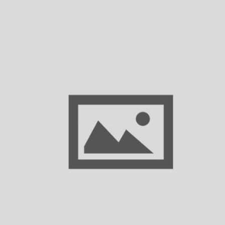
1362870 DAF Дефлектор кабины левый