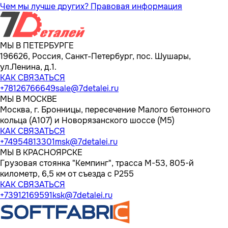
Чем мы лучше других?
Правовая информация
МЫ В ПЕТЕРБУРГЕ
196626, Россия, Санкт-Петербург, пос. Шушары,
ул.Ленина, д.1.
КАК СВЯЗАТЬСЯ
+78126766649
sale@7detalei.ru
МЫ В МОСКВЕ
Москва, г. Бронницы, пересечение Малого бетонного
кольца (А107) и Новорязанского шоссе (М5)
КАК СВЯЗАТЬСЯ
+74954813301
msk@7detalei.ru
МЫ В КРАСНОЯРСКЕ
Грузовая стоянка "Кемпинг", трасса M-53, 805-й
километр, 6,5 км от съезда с Р255
КАК СВЯЗАТЬСЯ
+73912169591
ksk@7detalei.ru