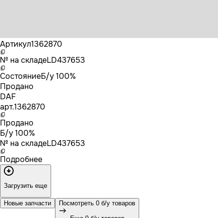
Бренд
DAF
Артикул
1362870
№ на складе
LD437653
Состояние
Б/у 100%
Продано
DAF
арт.
1362870
Продано
Б/у 100%
№ на складе
LD437653
Подробнее
Загрузить еще
Новые запчасти
Посмотреть 0 б/у товаров