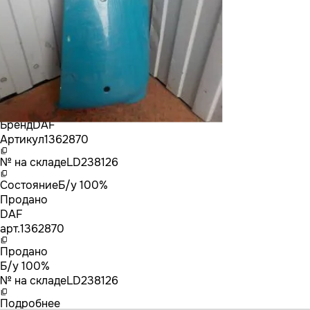
Бренд
DAF
Артикул
1362870
№ на складе
LD238126
Состояние
Б/у 100%
Продано
DAF
арт.
1362870
Продано
Б/у 100%
№ на складе
LD238126
Подробнее