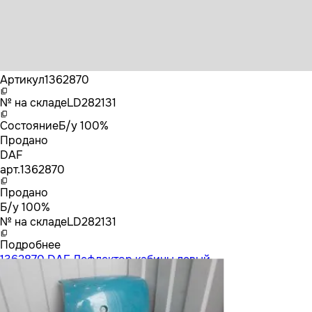
Бренд
DAF
Артикул
1362870
№ на складе
LD282131
Состояние
Б/у 100%
Продано
DAF
арт.
1362870
Продано
Б/у 100%
№ на складе
LD282131
Подробнее
1362870 DAF Дефлектор кабины левый