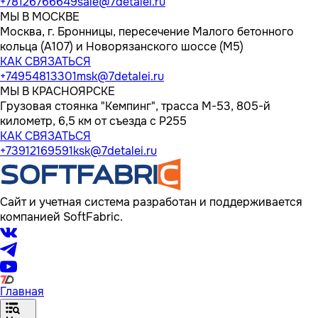
+78126766649
sale@7detalei.ru
МЫ В МОСКВЕ
Москва, г. Бронницы, пересечение Малого бетонного
кольца (А107) и Новорязанского шоссе (М5)
КАК СВЯЗАТЬСЯ
+74954813301
msk@7detalei.ru
МЫ В КРАСНОЯРСКЕ
Грузовая стоянка "Кемпинг", трасса M-53, 805-й
километр, 6,5 км от съезда с Р255
КАК СВЯЗАТЬСЯ
+73912169591
ksk@7detalei.ru
Сайт и учетная система разработан и поддерживается
компанией SoftFabric.
Главная