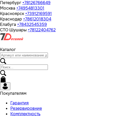
Петербург
+78126766649
Москва
+74954813301
Красноярск
+73912169591
Краснодар
+78612018304
Елабуга
+78432545359
СТО Шушары
+78122404762
Каталог
Покупателям
Гарантия
Резервировние
Комплектность