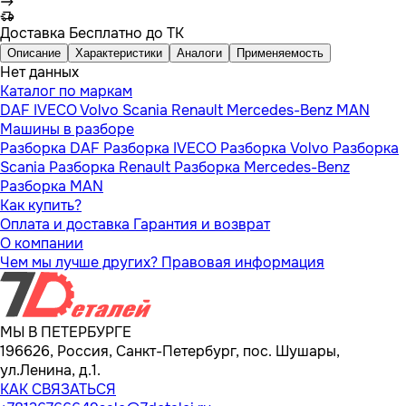
Доставка
Бесплатно до ТК
Описание
Характеристики
Аналоги
Применяемость
Нет данных
Каталог по маркам
DAF
IVECO
Volvo
Scania
Renault
Mercedes-Benz
MAN
Машины в разборе
Разборка DAF
Разборка IVECO
Разборка Volvo
Разборка
Scania
Разборка Renault
Разборка Mercedes-Benz
Разборка MAN
Как купить?
Оплата и доставка
Гарантия и возврат
О компании
Чем мы лучше других?
Правовая информация
МЫ В ПЕТЕРБУРГЕ
196626, Россия, Санкт-Петербург, пос. Шушары,
ул.Ленина, д.1.
КАК СВЯЗАТЬСЯ