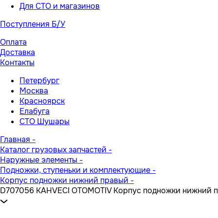
Для СТО и магазинов
Поступления Б/У
Оплата
Доставка
Контакты
Петербург
Москва
Красноярск
Елабуга
СТО Шушары
Главная
-
Каталог грузовых запчастей
-
Наружные элементы
-
Подножки, ступеньки и комплектующие
-
Корпус подножки нижний правый
-
D707056 KAHVECI OTOMOTIV Корпус подножки нижний 