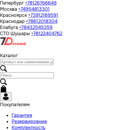
Петербург
+78126766649
Москва
+74954813301
Красноярск
+73912169591
Краснодар
+78612018304
Елабуга
+78432545359
СТО Шушары
+78122404762
Каталог
Покупателям
Гарантия
Резервировние
Комплектность