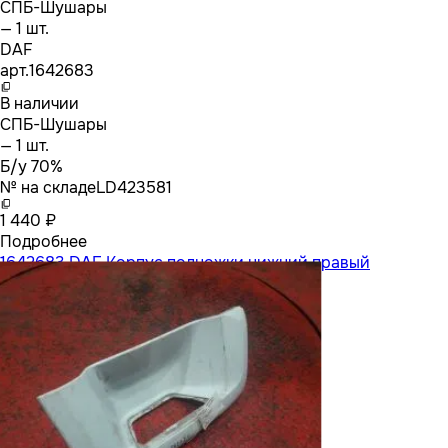
СПБ-Шушары
— 1 шт.
DAF
арт.
1642683
В наличии
СПБ-Шушары
— 1 шт.
Б/у 70%
№ на складе
LD423581
1 440 ₽
Подробнее
1642683 DAF Корпус подножки нижний правый