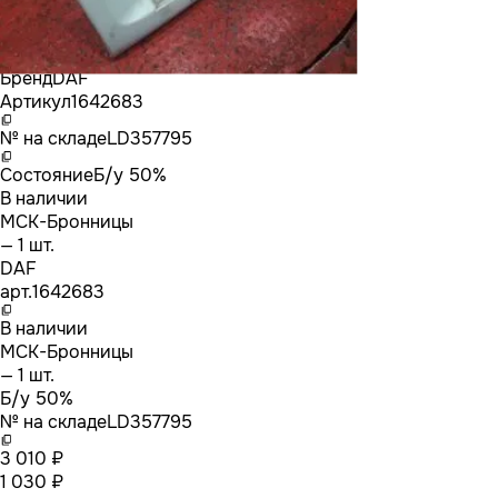
Бренд
DAF
Артикул
1642683
№ на складе
LD357795
Состояние
Б/у 50%
В наличии
МСК-Бронницы
— 1 шт.
DAF
арт.
1642683
В наличии
МСК-Бронницы
— 1 шт.
Б/у 50%
№ на складе
LD357795
3 010 ₽
1 030 ₽