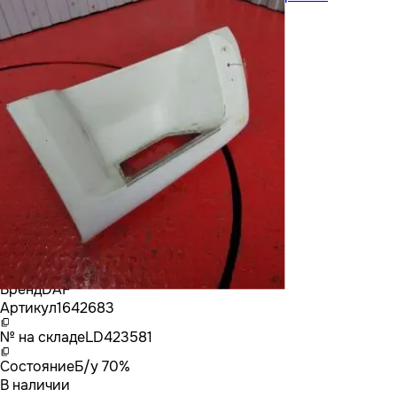
Бренд
DAF
Артикул
1642683
№ на складе
LD423581
Состояние
Б/у 70%
В наличии