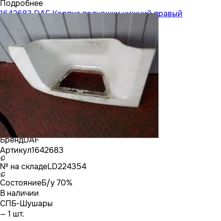
Подробнее
1642683 DAF Корпус подножки нижний правый
Бренд
DAF
Артикул
1642683
№ на складе
LD224354
Состояние
Б/у 70%
В наличии
СПБ-Шушары
— 1 шт.