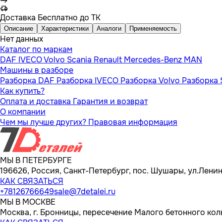
Доставка
Бесплатно до ТК
Описание
Характеристики
Аналоги
Применяемость
Нет данных
Каталог по маркам
DAF
IVECO
Volvo
Scania
Renault
Mercedes-Benz
MAN
Машины в разборе
Разборка DAF
Разборка IVECO
Разборка Volvo
Разборка 
Как купить?
Оплата и доставка
Гарантия и возврат
О компании
Чем мы лучше других?
Правовая информация
МЫ В ПЕТЕРБУРГЕ
196626, Россия, Санкт-Петербург, пос. Шушары, ул.Ленина
КАК СВЯЗАТЬСЯ
+78126766649
sale@7detalei.ru
МЫ В МОСКВЕ
Москва, г. Бронницы, пересечение Малого бетонного кол