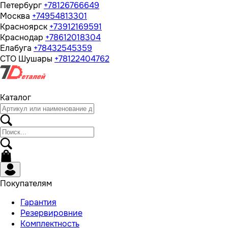
Петербург
+78126766649
Москва
+74954813301
Красноярск
+73912169591
Краснодар
+78612018304
Елабуга
+78432545359
СТО Шушары
+78122404762
Каталог
Покупателям
Гарантия
Резервировние
Комплектность