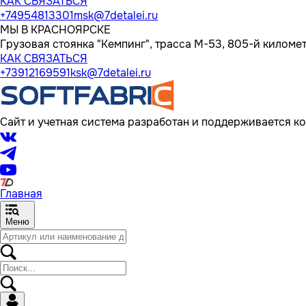
КАК СВЯЗАТЬСЯ
+74954813301
msk@7detalei.ru
МЫ В КРАСНОЯРСКЕ
Грузовая стоянка "Кемпинг", трасса M-53, 805-й километр
КАК СВЯЗАТЬСЯ
+73912169591
ksk@7detalei.ru
Сайт и учетная система разработан и поддерживается ко
Главная
Меню