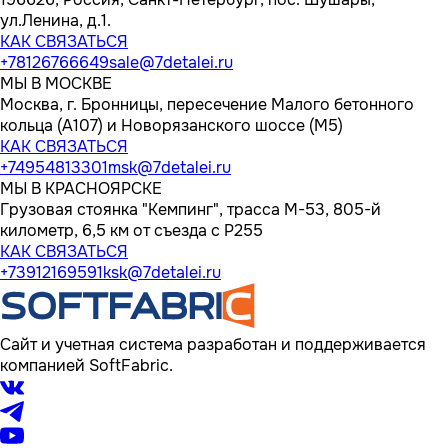
ул.Ленина, д.1.
КАК СВЯЗАТЬСЯ
+78126766649
sale@7detalei.ru
МЫ В МОСКВЕ
Москва, г. Бронницы, пересечение Малого бетонного
кольца (А107) и Новорязанского шоссе (М5)
КАК СВЯЗАТЬСЯ
+74954813301
msk@7detalei.ru
МЫ В КРАСНОЯРСКЕ
Грузовая стоянка "Кемпинг", трасса M-53, 805-й
километр, 6,5 км от съезда с Р255
КАК СВЯЗАТЬСЯ
+73912169591
ksk@7detalei.ru
Сайт и учетная система разработан и поддерживается
компанией SoftFabric.