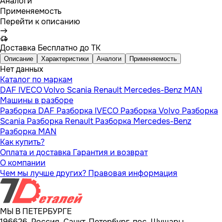
Аналоги
Применяемость
Перейти к описанию
Доставка
Бесплатно до ТК
Описание
Характеристики
Аналоги
Применяемость
Нет данных
Каталог по маркам
DAF
IVECO
Volvo
Scania
Renault
Mercedes-Benz
MAN
Машины в разборе
Разборка DAF
Разборка IVECO
Разборка Volvo
Разборка
Scania
Разборка Renault
Разборка Mercedes-Benz
Разборка MAN
Как купить?
Оплата и доставка
Гарантия и возврат
О компании
Чем мы лучше других?
Правовая информация
МЫ В ПЕТЕРБУРГЕ
196626, Россия, Санкт-Петербург, пос. Шушары,