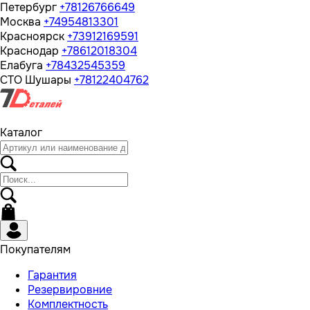
Петербург
+78126766649
Москва
+74954813301
Красноярск
+73912169591
Краснодар
+78612018304
Елабуга
+78432545359
СТО Шушары
+78122404762
Каталог
Покупателям
Гарантия
Резервировние
Комплектность