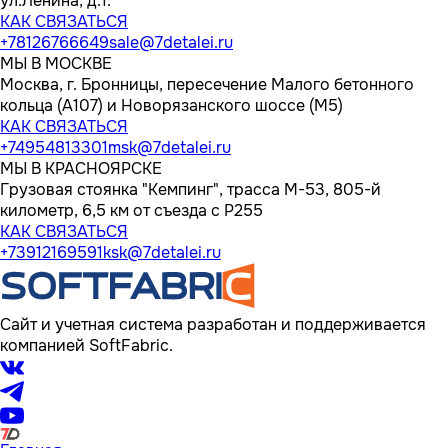
ул.Ленина, д.1.
КАК СВЯЗАТЬСЯ
+78126766649
sale@7detalei.ru
МЫ В МОСКВЕ
Москва, г. Бронницы, пересечение Малого бетонного
кольца (А107) и Новорязанского шоссе (М5)
КАК СВЯЗАТЬСЯ
+74954813301
msk@7detalei.ru
МЫ В КРАСНОЯРСКЕ
Грузовая стоянка "Кемпинг", трасса M-53, 805-й
километр, 6,5 км от съезда с Р255
КАК СВЯЗАТЬСЯ
+73912169591
ksk@7detalei.ru
Сайт и учетная система разработан и поддерживается
компанией SoftFabric.