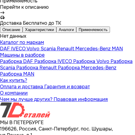
Применяемость
Перейти к описанию
Доставка
Бесплатно до ТК
Описание
Характеристики
Аналоги
Применяемость
Нет данных
Каталог по маркам
DAF
IVECO
Volvo
Scania
Renault
Mercedes-Benz
MAN
Машины в разборе
Разборка DAF
Разборка IVECO
Разборка Volvo
Разборка
Scania
Разборка Renault
Разборка Mercedes-Benz
Разборка MAN
Как купить?
Оплата и доставка
Гарантия и возврат
О компании
Чем мы лучше других?
Правовая информация
МЫ В ПЕТЕРБУРГЕ
196626, Россия, Санкт-Петербург, пос. Шушары,