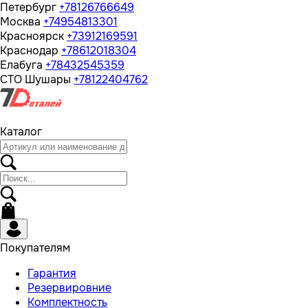
Петербург
+78126766649
Москва
+74954813301
Красноярск
+73912169591
Краснодар
+78612018304
Елабуга
+78432545359
СТО Шушары
+78122404762
Каталог
Покупателям
Гарантия
Резервировние
Комплектность