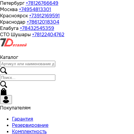
Петербург
+78126766649
Москва
+74954813301
Красноярск
+73912169591
Краснодар
+78612018304
Елабуга
+78432545359
СТО Шушары
+78122404762
Каталог
Покупателям
Гарантия
Резервировние
Комплектность