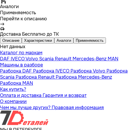
Аналоги
Применяемость
Перейти к описанию
Доставка
Бесплатно до ТК
Описание
Характеристики
Аналоги
Применяемость
Нет данных
Каталог по маркам
DAF
IVECO
Volvo
Scania
Renault
Mercedes-Benz
MAN
Машины в разборе
Разборка DAF
Разборка IVECO
Разборка Volvo
Разборка
Scania
Разборка Renault
Разборка Mercedes-Benz
Разборка MAN
Как купить?
Оплата и доставка
Гарантия и возврат
О компании
Чем мы лучше других?
Правовая информация
МЫ В ПЕТЕРБУРГЕ