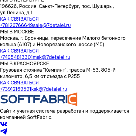
196626, Россия, Санкт-Петербург, пос. Шушары,
ул.Ленина, д.1.
КАК СВЯЗАТЬСЯ
+78126766649
sale@7detalei.ru
МЫ В МОСКВЕ
Москва, г. Бронницы, пересечение Малого бетонного
кольца (А107) и Новорязанского шоссе (М5)
КАК СВЯЗАТЬСЯ
+74954813301
msk@7detalei.ru
МЫ В КРАСНОЯРСКЕ
Грузовая стоянка "Кемпинг", трасса M-53, 805-й
километр, 6,5 км от съезда с Р255
КАК СВЯЗАТЬСЯ
+73912169591
ksk@7detalei.ru
Сайт и учетная система разработан и поддерживается
компанией SoftFabric.