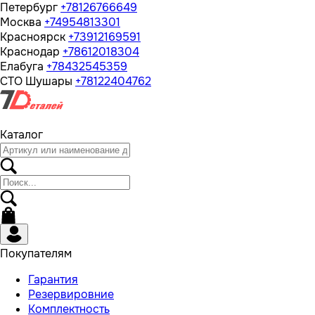
Петербург
+78126766649
Москва
+74954813301
Красноярск
+73912169591
Краснодар
+78612018304
Елабуга
+78432545359
СТО Шушары
+78122404762
Каталог
Покупателям
Гарантия
Резервировние
Комплектность