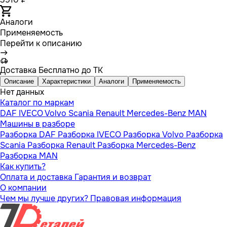
Аналоги
Применяемость
Перейти к описанию
Доставка
Бесплатно до ТК
Описание
Характеристики
Аналоги
Применяемость
Нет данных
Каталог по маркам
DAF
IVECO
Volvo
Scania
Renault
Mercedes-Benz
MAN
Машины в разборе
Разборка DAF
Разборка IVECO
Разборка Volvo
Разборка
Scania
Разборка Renault
Разборка Mercedes-Benz
Разборка MAN
Как купить?
Оплата и доставка
Гарантия и возврат
О компании
Чем мы лучше других?
Правовая информация