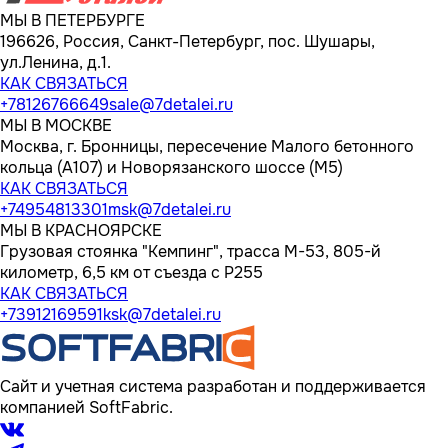
МЫ В ПЕТЕРБУРГЕ
196626, Россия, Санкт-Петербург, пос. Шушары,
ул.Ленина, д.1.
КАК СВЯЗАТЬСЯ
+78126766649
sale@7detalei.ru
МЫ В МОСКВЕ
Москва, г. Бронницы, пересечение Малого бетонного
кольца (А107) и Новорязанского шоссе (М5)
КАК СВЯЗАТЬСЯ
+74954813301
msk@7detalei.ru
МЫ В КРАСНОЯРСКЕ
Грузовая стоянка "Кемпинг", трасса M-53, 805-й
километр, 6,5 км от съезда с Р255
КАК СВЯЗАТЬСЯ
+73912169591
ksk@7detalei.ru
Сайт и учетная система разработан и поддерживается
компанией SoftFabric.