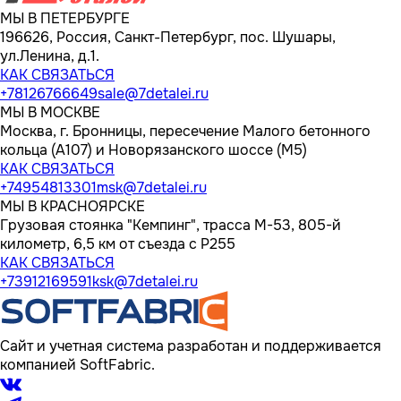
МЫ В ПЕТЕРБУРГЕ
196626, Россия, Санкт-Петербург, пос. Шушары,
ул.Ленина, д.1.
КАК СВЯЗАТЬСЯ
+78126766649
sale@7detalei.ru
МЫ В МОСКВЕ
Москва, г. Бронницы, пересечение Малого бетонного
кольца (А107) и Новорязанского шоссе (М5)
КАК СВЯЗАТЬСЯ
+74954813301
msk@7detalei.ru
МЫ В КРАСНОЯРСКЕ
Грузовая стоянка "Кемпинг", трасса M-53, 805-й
километр, 6,5 км от съезда с Р255
КАК СВЯЗАТЬСЯ
+73912169591
ksk@7detalei.ru
Сайт и учетная система разработан и поддерживается
компанией SoftFabric.