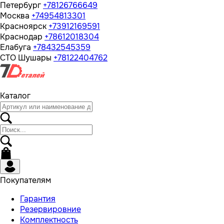
Петербург
+78126766649
Москва
+74954813301
Красноярск
+73912169591
Краснодар
+78612018304
Елабуга
+78432545359
СТО Шушары
+78122404762
Каталог
Покупателям
Гарантия
Резервировние
Комплектность