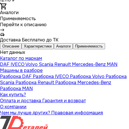
Аналоги
Применяемость
Перейти к описанию
Доставка
Бесплатно до ТК
Описание
Характеристики
Аналоги
Применяемость
Нет данных
Каталог по маркам
DAF
IVECO
Volvo
Scania
Renault
Mercedes-Benz
MAN
Машины в разборе
Разборка DAF
Разборка IVECO
Разборка Volvo
Разборка
Scania
Разборка Renault
Разборка Mercedes-Benz
Разборка MAN
Как купить?
Оплата и доставка
Гарантия и возврат
О компании
Чем мы лучше других?
Правовая информация