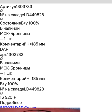
Бренд
DAF
Артикул
1303733
№ на складе
LD449828
Состояние
Б/у 100%
В наличии
МСК-Бронницы
— 1 шт.
Комментарий
H=185 мм
DAF
арт.
1303733
В наличии
МСК-Бронницы
— 1 шт.
Комментарий
H=185 мм
Б/у 100%
№ на складе
LD449828
16 920 ₽
Подробнее
882031 DAF Седло