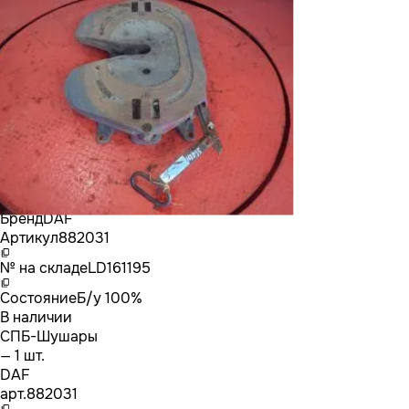
Бренд
DAF
Артикул
882031
№ на складе
LD161195
Состояние
Б/у 100%
В наличии
СПБ-Шушары
— 1 шт.
DAF
арт.
882031