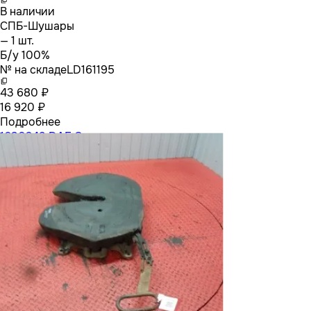
В наличии
СПБ-Шушары
— 1 шт.
Б/у 100%
№ на складе
LD161195
43 680 ₽
16 920 ₽
Подробнее
1630249 DAF Седло