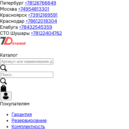
Петербург
+78126766649
Москва
+74954813301
Красноярск
+73912169591
Краснодар
+78612018304
Елабуга
+78432545359
СТО Шушары
+78122404762
Каталог
Покупателям
Гарантия
Резервировние
Комплектность