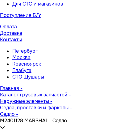
Для СТО и магазинов
Поступления Б/У
Оплата
Доставка
Контакты
Петербург
Москва
Красноярск
Елабуга
СТО Шушары
Главная
-
Каталог грузовых запчастей
-
Наружные элементы
-
Седла, проставки и фаркопы
-
Седло
-
M2401128 MARSHALL Седло