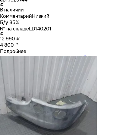
В наличии
Комментарий
Низкий
Б/у 85%
№ на складе
LD140201
12 990 ₽
4 800 ₽
Подробнее
1923744 SCANIA Угол бампера левый