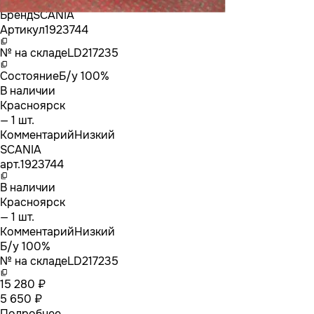
Бренд
SCANIA
Артикул
1923744
№ на складе
LD217235
Состояние
Б/у 100%
В наличии
Красноярск
— 1 шт.
Комментарий
Низкий
SCANIA
арт.
1923744
В наличии
Красноярск
— 1 шт.
Комментарий
Низкий
Б/у 100%
№ на складе
LD217235
15 280 ₽
5 650 ₽
Подробнее