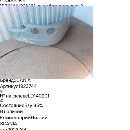
1923744 SCANIA Угол бампера левый
Бренд
SCANIA
Артикул
1923744
№ на складе
LD140201
Состояние
Б/у 85%
В наличии
Комментарий
Низкий
SCANIA
арт.
1923744