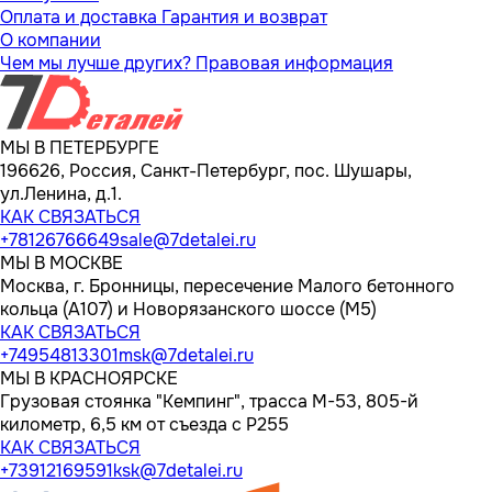
Оплата и доставка
Гарантия и возврат
О компании
Чем мы лучше других?
Правовая информация
МЫ В ПЕТЕРБУРГЕ
196626, Россия, Санкт-Петербург, пос. Шушары,
ул.Ленина, д.1.
КАК СВЯЗАТЬСЯ
+78126766649
sale@7detalei.ru
МЫ В МОСКВЕ
Москва, г. Бронницы, пересечение Малого бетонного
кольца (А107) и Новорязанского шоссе (М5)
КАК СВЯЗАТЬСЯ
+74954813301
msk@7detalei.ru
МЫ В КРАСНОЯРСКЕ
Грузовая стоянка "Кемпинг", трасса M-53, 805-й
километр, 6,5 км от съезда с Р255
КАК СВЯЗАТЬСЯ
+73912169591
ksk@7detalei.ru