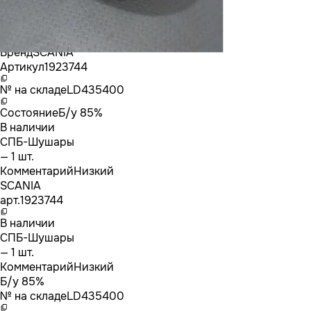
Бренд
SCANIA
Артикул
1923744
№ на складе
LD435400
Состояние
Б/у 85%
В наличии
СПБ-Шушары
— 1 шт.
Комментарий
Низкий
SCANIA
арт.
1923744
В наличии
СПБ-Шушары
— 1 шт.
Комментарий
Низкий
Б/у 85%
№ на складе
LD435400