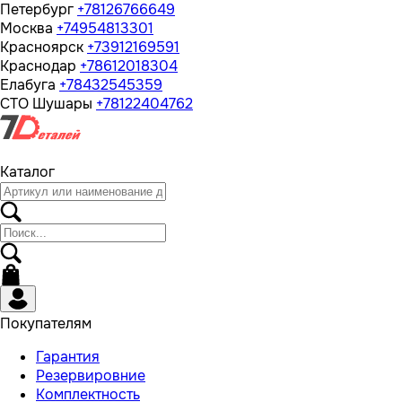
Петербург
+78126766649
Москва
+74954813301
Красноярск
+73912169591
Краснодар
+78612018304
Елабуга
+78432545359
СТО Шушары
+78122404762
Каталог
Покупателям
Гарантия
Резервировние
Комплектность