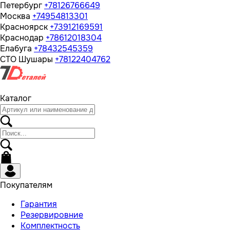
Петербург
+78126766649
Москва
+74954813301
Красноярск
+73912169591
Краснодар
+78612018304
Елабуга
+78432545359
СТО Шушары
+78122404762
Каталог
Покупателям
Гарантия
Резервировние
Комплектность