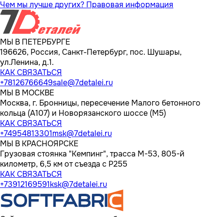
Чем мы лучше других?
Правовая информация
МЫ В ПЕТЕРБУРГЕ
196626, Россия, Санкт-Петербург, пос. Шушары,
ул.Ленина, д.1.
КАК СВЯЗАТЬСЯ
+78126766649
sale@7detalei.ru
МЫ В МОСКВЕ
Москва, г. Бронницы, пересечение Малого бетонного
кольца (А107) и Новорязанского шоссе (М5)
КАК СВЯЗАТЬСЯ
+74954813301
msk@7detalei.ru
МЫ В КРАСНОЯРСКЕ
Грузовая стоянка "Кемпинг", трасса M-53, 805-й
километр, 6,5 км от съезда с Р255
КАК СВЯЗАТЬСЯ
+73912169591
ksk@7detalei.ru