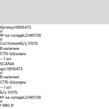
Бренд
SCANIA
Артикул
1856473
№ на складе
LD461136
Состояние
Б/у 100%
В наличии
СПБ-Шушары
— 1 шт.
SCANIA
арт.
1856473
В наличии
СПБ-Шушары
— 1 шт.
Б/у 100%
№ на складе
LD461136
1 980 ₽