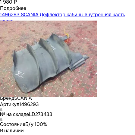
1 980 ₽
Подробнее
1496293 SCANIA Дефлектор кабины внутренняя часть
левая
Бренд
SCANIA
Артикул
1496293
№ на складе
LD273433
Состояние
Б/у 100%
В наличии