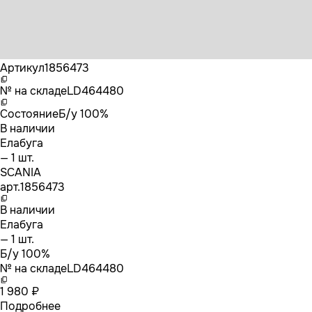
Бренд
SCANIA
Артикул
1856473
№ на складе
LD464480
Состояние
Б/у 100%
В наличии
Елабуга
— 1 шт.
SCANIA
арт.
1856473
В наличии
Елабуга
— 1 шт.
Б/у 100%
№ на складе
LD464480
1 980 ₽
Подробнее