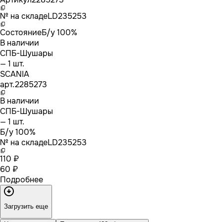
№ на складе
LD235253
Состояние
Б/у 100%
В наличии
СПБ-Шушары
— 1 шт.
SCANIA
арт.
2285273
В наличии
СПБ-Шушары
— 1 шт.
Б/у 100%
№ на складе
LD235253
110 ₽
60 ₽
Подробнее
Загрузить еще