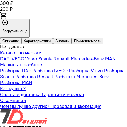
300 ₽
260 ₽
Загрузить еще
Описание
Характеристики
Аналоги
Применяемость
Нет данных
Каталог по маркам
DAF
IVECO
Volvo
Scania
Renault
Mercedes-Benz
MAN
Машины в разборе
Разборка DAF
Разборка IVECO
Разборка Volvo
Разборка
Scania
Разборка Renault
Разборка Mercedes-Benz
Разборка MAN
Как купить?
Оплата и доставка
Гарантия и возврат
О компании
Чем мы лучше других?
Правовая информация