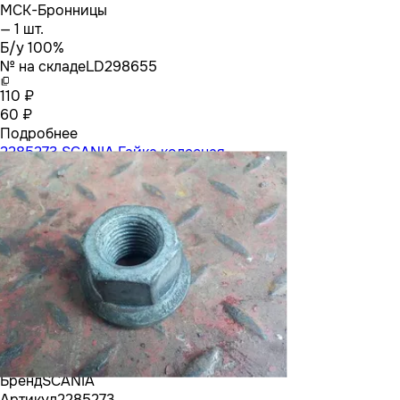
МСК-Бронницы
— 1 шт.
Б/у 100%
№ на складе
LD298655
110 ₽
60 ₽
Подробнее
2285273 SCANIA Гайка колесная
Бренд
SCANIA
Артикул
2285273