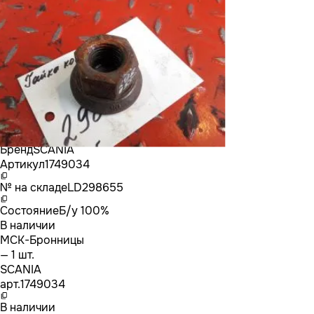
Бренд
SCANIA
Артикул
1749034
№ на складе
LD298655
Состояние
Б/у 100%
В наличии
МСК-Бронницы
— 1 шт.
SCANIA
арт.
1749034
В наличии