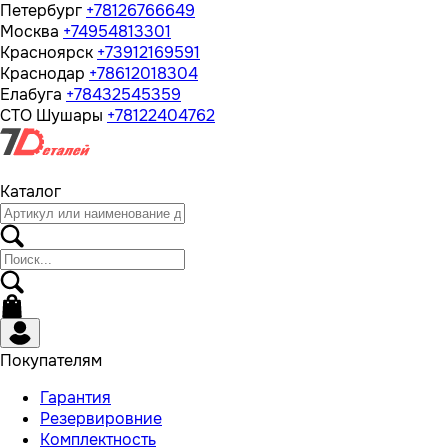
Петербург
+78126766649
Москва
+74954813301
Красноярск
+73912169591
Краснодар
+78612018304
Елабуга
+78432545359
СТО Шушары
+78122404762
Каталог
Покупателям
Гарантия
Резервировние
Комплектность