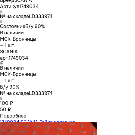
Бренд
SCANIA
Артикул
1749034
№ на складе
LD333974
Состояние
Б/у 90%
В наличии
МСК-Бронницы
— 1 шт.
SCANIA
арт.
1749034
В наличии
МСК-Бронницы
— 1 шт.
Б/у 90%
№ на складе
LD333974
100 ₽
50 ₽
Подробнее
1749034 SCANIA Гайка колесная