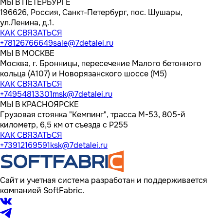
МЫ В ПЕТЕРБУРГЕ
196626, Россия, Санкт-Петербург, пос. Шушары,
ул.Ленина, д.1.
КАК СВЯЗАТЬСЯ
+78126766649
sale@7detalei.ru
МЫ В МОСКВЕ
Москва, г. Бронницы, пересечение Малого бетонного
кольца (А107) и Новорязанского шоссе (М5)
КАК СВЯЗАТЬСЯ
+74954813301
msk@7detalei.ru
МЫ В КРАСНОЯРСКЕ
Грузовая стоянка "Кемпинг", трасса M-53, 805-й
километр, 6,5 км от съезда с Р255
КАК СВЯЗАТЬСЯ
+73912169591
ksk@7detalei.ru
Сайт и учетная система разработан и поддерживается
компанией SoftFabric.