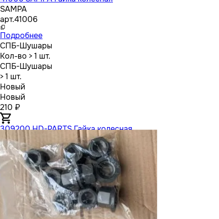
SAMPA
арт.
41006
Подробнее
СПБ-Шушары
Кол-во
> 1 шт.
СПБ-Шушары
> 1 шт.
Новый
Новый
210 ₽
309200 HD-PARTS Гайка колесная