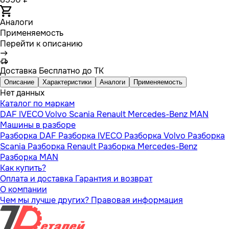
Аналоги
Применяемость
Перейти к описанию
Доставка
Бесплатно до ТК
Описание
Характеристики
Аналоги
Применяемость
Нет данных
Каталог по маркам
DAF
IVECO
Volvo
Scania
Renault
Mercedes-Benz
MAN
Машины в разборе
Разборка DAF
Разборка IVECO
Разборка Volvo
Разборка
Scania
Разборка Renault
Разборка Mercedes-Benz
Разборка MAN
Как купить?
Оплата и доставка
Гарантия и возврат
О компании
Чем мы лучше других?
Правовая информация