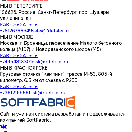
МЫ В ПЕТЕРБУРГЕ
196626, Россия, Санкт-Петербург, пос. Шушары,
ул.Ленина, д.1.
КАК СВЯЗАТЬСЯ
+78126766649
sale@7detalei.ru
МЫ В МОСКВЕ
Москва, г. Бронницы, пересечение Малого бетонного
кольца (А107) и Новорязанского шоссе (М5)
КАК СВЯЗАТЬСЯ
+74954813301
msk@7detalei.ru
МЫ В КРАСНОЯРСКЕ
Грузовая стоянка "Кемпинг", трасса M-53, 805-й
километр, 6,5 км от съезда с Р255
КАК СВЯЗАТЬСЯ
+73912169591
ksk@7detalei.ru
Сайт и учетная система разработан и поддерживается
компанией SoftFabric.