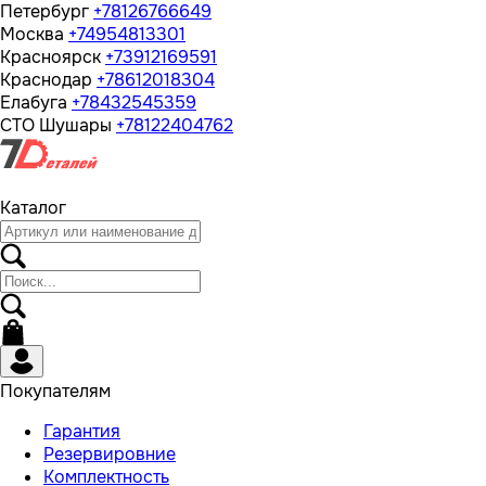
Петербург
+78126766649
Москва
+74954813301
Красноярск
+73912169591
Краснодар
+78612018304
Елабуга
+78432545359
СТО Шушары
+78122404762
Каталог
Покупателям
Гарантия
Резервировние
Комплектность