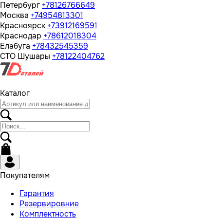
Петербург
+78126766649
Москва
+74954813301
Красноярск
+73912169591
Краснодар
+78612018304
Елабуга
+78432545359
СТО Шушары
+78122404762
Каталог
Покупателям
Гарантия
Резервировние
Комплектность