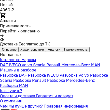
Новый
4060 ₽
Аналоги
Применяемость
Перейти к описанию
Доставка
Бесплатно до ТК
Описание
Характеристики
Аналоги
Применяемость
Нет данных
Каталог по маркам
DAF
IVECO
Volvo
Scania
Renault
Mercedes-Benz
MAN
Машины в разборе
Разборка DAF
Разборка IVECO
Разборка Volvo
Разборка
Scania
Разборка Renault
Разборка Mercedes-Benz
Разборка MAN
Как купить?
Оплата и доставка
Гарантия и возврат
О компании
Чем мы лучше других?
Правовая информация