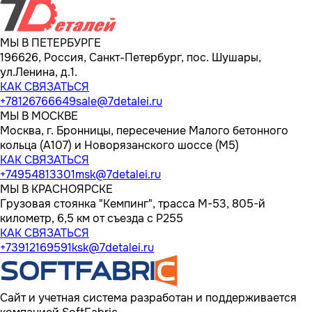
МЫ В ПЕТЕРБУРГЕ
196626, Россия, Санкт-Петербург, пос. Шушары,
ул.Ленина, д.1.
КАК СВЯЗАТЬСЯ
+78126766649
sale@7detalei.ru
МЫ В МОСКВЕ
Москва, г. Бронницы, пересечение Малого бетонного
кольца (А107) и Новорязанского шоссе (М5)
КАК СВЯЗАТЬСЯ
+74954813301
msk@7detalei.ru
МЫ В КРАСНОЯРСКЕ
Грузовая стоянка "Кемпинг", трасса M-53, 805-й
километр, 6,5 км от съезда с Р255
КАК СВЯЗАТЬСЯ
+73912169591
ksk@7detalei.ru
Сайт и учетная система разработан и поддерживается