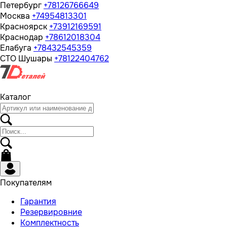
Петербург
+78126766649
Москва
+74954813301
Красноярск
+73912169591
Краснодар
+78612018304
Елабуга
+78432545359
СТО Шушары
+78122404762
Каталог
Покупателям
Гарантия
Резервировние
Комплектность