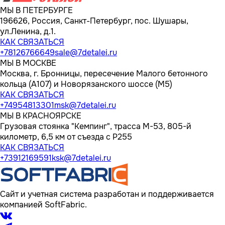
МЫ В ПЕТЕРБУРГЕ
196626, Россия, Санкт-Петербург, пос. Шушары,
ул.Ленина, д.1.
КАК СВЯЗАТЬСЯ
+78126766649
sale@7detalei.ru
МЫ В МОСКВЕ
Москва, г. Бронницы, пересечение Малого бетонного
кольца (А107) и Новорязанского шоссе (М5)
КАК СВЯЗАТЬСЯ
+74954813301
msk@7detalei.ru
МЫ В КРАСНОЯРСКЕ
Грузовая стоянка "Кемпинг", трасса M-53, 805-й
километр, 6,5 км от съезда с Р255
КАК СВЯЗАТЬСЯ
+73912169591
ksk@7detalei.ru
Сайт и учетная система разработан и поддерживается
компанией SoftFabric.