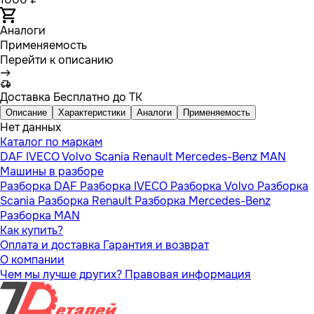
Аналоги
Применяемость
Перейти к описанию
Доставка
Бесплатно до ТК
Описание
Характеристики
Аналоги
Применяемость
Нет данных
Каталог по маркам
DAF
IVECO
Volvo
Scania
Renault
Mercedes-Benz
MAN
Машины в разборе
Разборка DAF
Разборка IVECO
Разборка Volvo
Разборка
Scania
Разборка Renault
Разборка Mercedes-Benz
Разборка MAN
Как купить?
Оплата и доставка
Гарантия и возврат
О компании
Чем мы лучше других?
Правовая информация