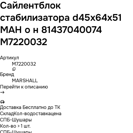
Сайлентблок
стабилизатора d45х64x51
МАН о н 81437040074
M7220032
Артикул
M7220032
Бренд
MARSHALL
Перейти к описанию
Доставка
Бесплатно до ТК
Склад
Кол-во
доставка
цена
СПБ-Шушары
Кол-во
> 1 шт.
СПБ-Шушары