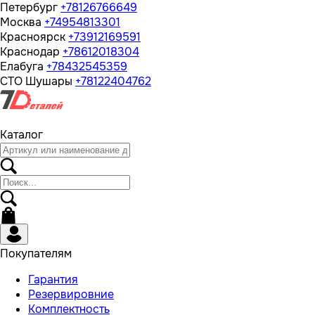
Петербург
+78126766649
Москва
+74954813301
Красноярск
+73912169591
Краснодар
+78612018304
Елабуга
+78432545359
СТО Шушары
+78122404762
Каталог
Покупателям
Гарантия
Резервировние
Комплектность