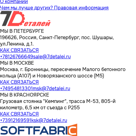
О компании
Чем мы лучше других?
Правовая информация
МЫ В ПЕТЕРБУРГЕ
196626, Россия, Санкт-Петербург, пос. Шушары,
ул.Ленина, д.1.
КАК СВЯЗАТЬСЯ
+78126766649
sale@7detalei.ru
МЫ В МОСКВЕ
Москва, г. Бронницы, пересечение Малого бетонного
кольца (А107) и Новорязанского шоссе (М5)
КАК СВЯЗАТЬСЯ
+74954813301
msk@7detalei.ru
МЫ В КРАСНОЯРСКЕ
Грузовая стоянка "Кемпинг", трасса M-53, 805-й
километр, 6,5 км от съезда с Р255
КАК СВЯЗАТЬСЯ
+73912169591
ksk@7detalei.ru