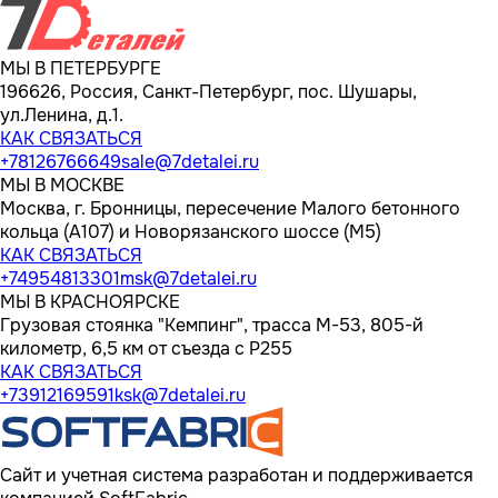
МЫ В ПЕТЕРБУРГЕ
196626, Россия, Санкт-Петербург, пос. Шушары,
ул.Ленина, д.1.
КАК СВЯЗАТЬСЯ
+78126766649
sale@7detalei.ru
МЫ В МОСКВЕ
Москва, г. Бронницы, пересечение Малого бетонного
кольца (А107) и Новорязанского шоссе (М5)
КАК СВЯЗАТЬСЯ
+74954813301
msk@7detalei.ru
МЫ В КРАСНОЯРСКЕ
Грузовая стоянка "Кемпинг", трасса M-53, 805-й
километр, 6,5 км от съезда с Р255
КАК СВЯЗАТЬСЯ
+73912169591
ksk@7detalei.ru
Сайт и учетная система разработан и поддерживается