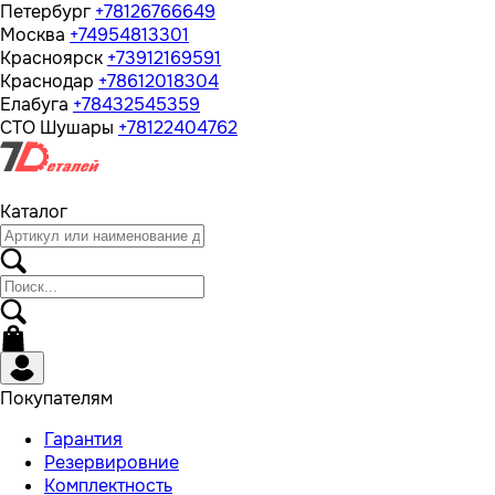
Петербург
+78126766649
Москва
+74954813301
Красноярск
+73912169591
Краснодар
+78612018304
Елабуга
+78432545359
СТО Шушары
+78122404762
Каталог
Покупателям
Гарантия
Резервировние
Комплектность