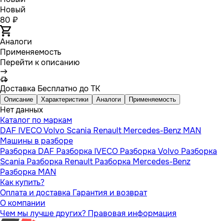
Новый
80 ₽
Аналоги
Применяемость
Перейти к описанию
Доставка
Бесплатно до ТК
Описание
Характеристики
Аналоги
Применяемость
Нет данных
Каталог по маркам
DAF
IVECO
Volvo
Scania
Renault
Mercedes-Benz
MAN
Машины в разборе
Разборка DAF
Разборка IVECO
Разборка Volvo
Разборка
Scania
Разборка Renault
Разборка Mercedes-Benz
Разборка MAN
Как купить?
Оплата и доставка
Гарантия и возврат
О компании
Чем мы лучше других?
Правовая информация