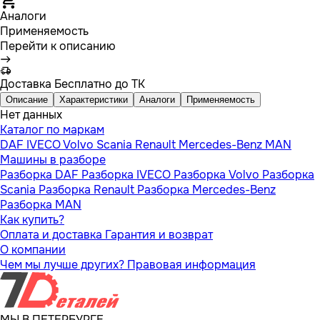
Аналоги
Применяемость
Перейти к описанию
Доставка
Бесплатно до ТК
Описание
Характеристики
Аналоги
Применяемость
Нет данных
Каталог по маркам
DAF
IVECO
Volvo
Scania
Renault
Mercedes-Benz
MAN
Машины в разборе
Разборка DAF
Разборка IVECO
Разборка Volvo
Разборка
Scania
Разборка Renault
Разборка Mercedes-Benz
Разборка MAN
Как купить?
Оплата и доставка
Гарантия и возврат
О компании
Чем мы лучше других?
Правовая информация
МЫ В ПЕТЕРБУРГЕ