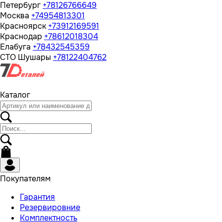
Петербург
+78126766649
Москва
+74954813301
Красноярск
+73912169591
Краснодар
+78612018304
Елабуга
+78432545359
СТО Шушары
+78122404762
Каталог
Покупателям
Гарантия
Резервировние
Комплектность