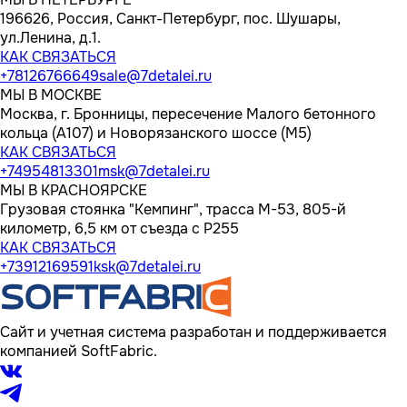
196626, Россия, Санкт-Петербург, пос. Шушары,
ул.Ленина, д.1.
КАК СВЯЗАТЬСЯ
+78126766649
sale@7detalei.ru
МЫ В МОСКВЕ
Москва, г. Бронницы, пересечение Малого бетонного
кольца (А107) и Новорязанского шоссе (М5)
КАК СВЯЗАТЬСЯ
+74954813301
msk@7detalei.ru
МЫ В КРАСНОЯРСКЕ
Грузовая стоянка "Кемпинг", трасса M-53, 805-й
километр, 6,5 км от съезда с Р255
КАК СВЯЗАТЬСЯ
+73912169591
ksk@7detalei.ru
Сайт и учетная система разработан и поддерживается
компанией SoftFabric.