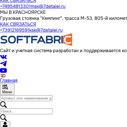
КАК СВЯЗАТЬСЯ
+74954813301
msk@7detalei.ru
МЫ В КРАСНОЯРСКЕ
Грузовая стоянка "Кемпинг", трасса M-53, 805-й километр
КАК СВЯЗАТЬСЯ
+73912169591
ksk@7detalei.ru
Сайт и учетная система разработан и поддерживается ко
Главная
Меню