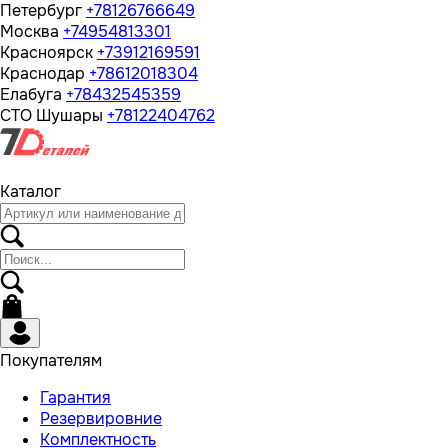
Петербург
+78126766649
Москва
+74954813301
Красноярск
+73912169591
Краснодар
+78612018304
Елабуга
+78432545359
СТО Шушары
+78122404762
Каталог
Покупателям
Гарантия
Резервировние
Комплектность