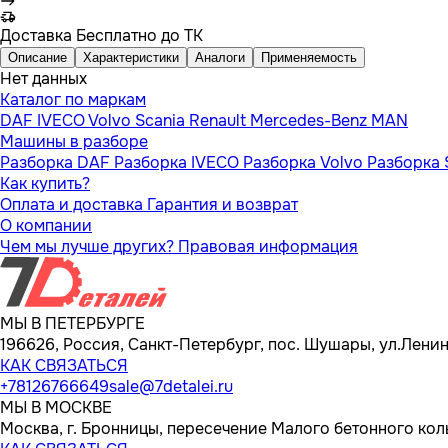
Доставка
Бесплатно до ТК
Описание
Характеристики
Аналоги
Применяемость
Нет данных
Каталог по маркам
DAF
IVECO
Volvo
Scania
Renault
Mercedes-Benz
MAN
Машины в разборе
Разборка DAF
Разборка IVECO
Разборка Volvo
Разборка 
Как купить?
Оплата и доставка
Гарантия и возврат
О компании
Чем мы лучше других?
Правовая информация
МЫ В ПЕТЕРБУРГЕ
196626, Россия, Санкт-Петербург, пос. Шушары, ул.Ленина
КАК СВЯЗАТЬСЯ
+78126766649
sale@7detalei.ru
МЫ В МОСКВЕ
Москва, г. Бронницы, пересечение Малого бетонного кол