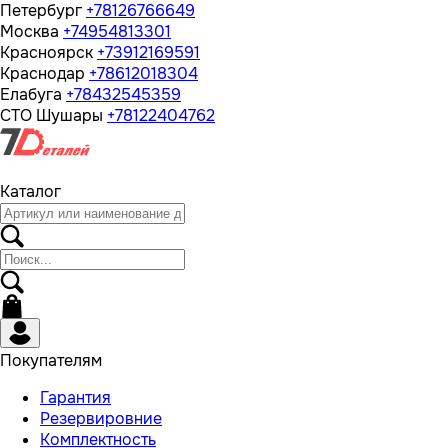
Петербург
+78126766649
Москва
+74954813301
Красноярск
+73912169591
Краснодар
+78612018304
Елабуга
+78432545359
СТО Шушары
+78122404762
Каталог
Покупателям
Гарантия
Резервировние
Комплектность