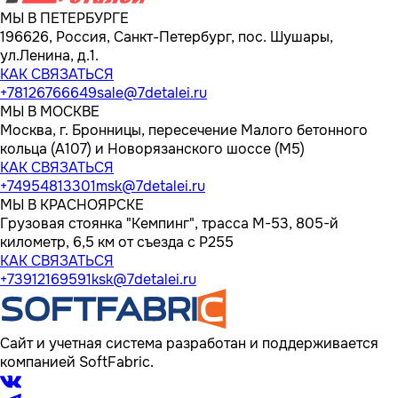
МЫ В ПЕТЕРБУРГЕ
196626, Россия, Санкт-Петербург, пос. Шушары,
ул.Ленина, д.1.
КАК СВЯЗАТЬСЯ
+78126766649
sale@7detalei.ru
МЫ В МОСКВЕ
Москва, г. Бронницы, пересечение Малого бетонного
кольца (А107) и Новорязанского шоссе (М5)
КАК СВЯЗАТЬСЯ
+74954813301
msk@7detalei.ru
МЫ В КРАСНОЯРСКЕ
Грузовая стоянка "Кемпинг", трасса M-53, 805-й
километр, 6,5 км от съезда с Р255
КАК СВЯЗАТЬСЯ
+73912169591
ksk@7detalei.ru
Сайт и учетная система разработан и поддерживается
компанией SoftFabric.