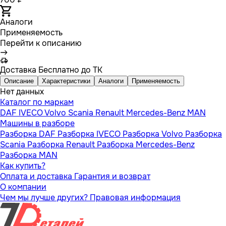
Аналоги
Применяемость
Перейти к описанию
Доставка
Бесплатно до ТК
Описание
Характеристики
Аналоги
Применяемость
Нет данных
Каталог по маркам
DAF
IVECO
Volvo
Scania
Renault
Mercedes-Benz
MAN
Машины в разборе
Разборка DAF
Разборка IVECO
Разборка Volvo
Разборка
Scania
Разборка Renault
Разборка Mercedes-Benz
Разборка MAN
Как купить?
Оплата и доставка
Гарантия и возврат
О компании
Чем мы лучше других?
Правовая информация