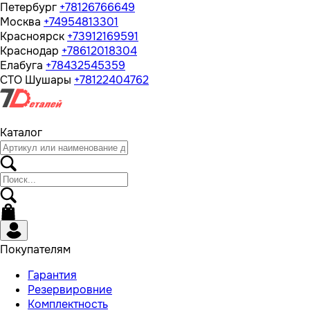
Петербург
+78126766649
Москва
+74954813301
Красноярск
+73912169591
Краснодар
+78612018304
Елабуга
+78432545359
СТО Шушары
+78122404762
Каталог
Покупателям
Гарантия
Резервировние
Комплектность