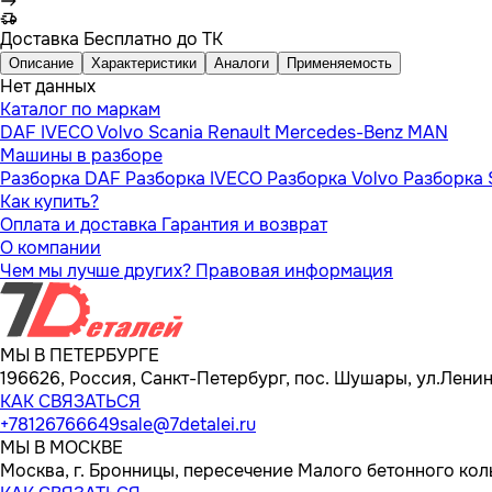
Доставка
Бесплатно до ТК
Описание
Характеристики
Аналоги
Применяемость
Нет данных
Каталог по маркам
DAF
IVECO
Volvo
Scania
Renault
Mercedes-Benz
MAN
Машины в разборе
Разборка DAF
Разборка IVECO
Разборка Volvo
Разборка 
Как купить?
Оплата и доставка
Гарантия и возврат
О компании
Чем мы лучше других?
Правовая информация
МЫ В ПЕТЕРБУРГЕ
196626, Россия, Санкт-Петербург, пос. Шушары, ул.Ленина
КАК СВЯЗАТЬСЯ
+78126766649
sale@7detalei.ru
МЫ В МОСКВЕ
Москва, г. Бронницы, пересечение Малого бетонного кол