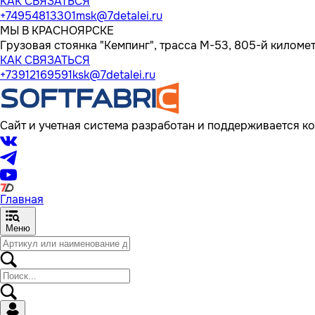
КАК СВЯЗАТЬСЯ
+74954813301
msk@7detalei.ru
МЫ В КРАСНОЯРСКЕ
Грузовая стоянка "Кемпинг", трасса M-53, 805-й километр
КАК СВЯЗАТЬСЯ
+73912169591
ksk@7detalei.ru
Сайт и учетная система разработан и поддерживается ко
Главная
Меню