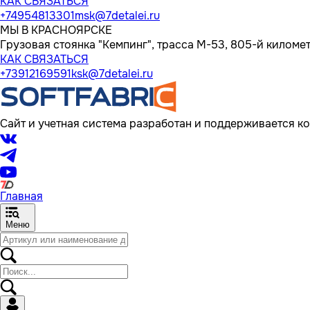
КАК СВЯЗАТЬСЯ
+74954813301
msk@7detalei.ru
МЫ В КРАСНОЯРСКЕ
Грузовая стоянка "Кемпинг", трасса M-53, 805-й километр
КАК СВЯЗАТЬСЯ
+73912169591
ksk@7detalei.ru
Сайт и учетная система разработан и поддерживается ко
Главная
Меню