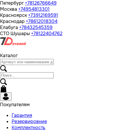
Петербург
+78126766649
Москва
+74954813301
Красноярск
+73912169591
Краснодар
+78612018304
Елабуга
+78432545359
СТО Шушары
+78122404762
Каталог
Покупателям
Гарантия
Резервировние
Комплектность