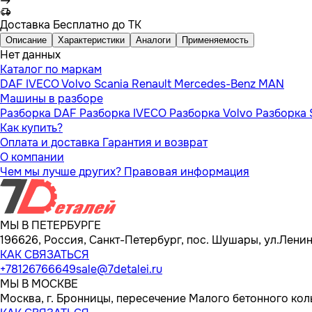
Доставка
Бесплатно до ТК
Описание
Характеристики
Аналоги
Применяемость
Нет данных
Каталог по маркам
DAF
IVECO
Volvo
Scania
Renault
Mercedes-Benz
MAN
Машины в разборе
Разборка DAF
Разборка IVECO
Разборка Volvo
Разборка 
Как купить?
Оплата и доставка
Гарантия и возврат
О компании
Чем мы лучше других?
Правовая информация
МЫ В ПЕТЕРБУРГЕ
196626, Россия, Санкт-Петербург, пос. Шушары, ул.Ленина
КАК СВЯЗАТЬСЯ
+78126766649
sale@7detalei.ru
МЫ В МОСКВЕ
Москва, г. Бронницы, пересечение Малого бетонного кол