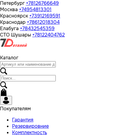
Петербург
+78126766649
Москва
+74954813301
Красноярск
+73912169591
Краснодар
+78612018304
Елабуга
+78432545359
СТО Шушары
+78122404762
Каталог
Покупателям
Гарантия
Резервировние
Комплектность