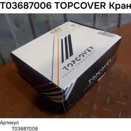
T03687006 TOPCOVER Кран
Артикул
T03687006