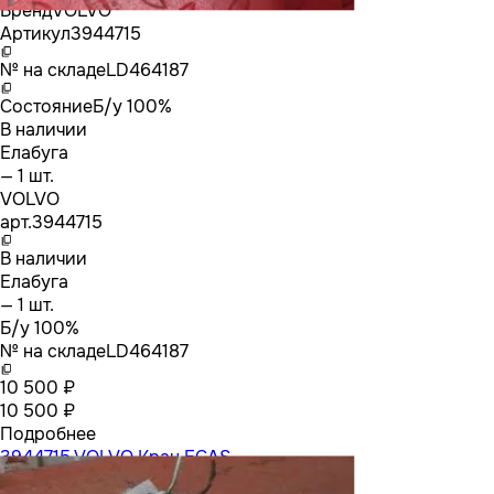
Бренд
VOLVO
Артикул
3944715
№ на складе
LD464187
Состояние
Б/у 100%
В наличии
Елабуга
— 1 шт.
VOLVO
арт.
3944715
В наличии
Елабуга
— 1 шт.
Б/у 100%
№ на складе
LD464187
10 500 ₽
10 500 ₽
Подробнее
3944715 VOLVO Кран ECAS