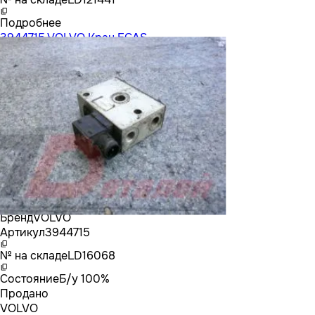
Подробнее
3944715 VOLVO Кран ECAS
Бренд
VOLVO
Артикул
3944715
№ на складе
LD16068
Состояние
Б/у 100%
Продано
VOLVO