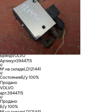
Бренд
VOLVO
Артикул
3944715
№ на складе
LD121441
Состояние
Б/у 100%
Продано
VOLVO
арт.
3944715
Продано
Б/у 100%
№ на складе
LD121441