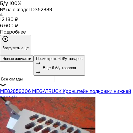
Б/у 100%
№ на складе
LD352889
12 180 ₽
6 600 ₽
Подробнее
Загрузить еще
Новые запчасти
Посмотреть 6 б/у товаров
Еще 6 б/у товаров
ME82859306 MEGATRUCK Кронштейн подножки нижней
правой