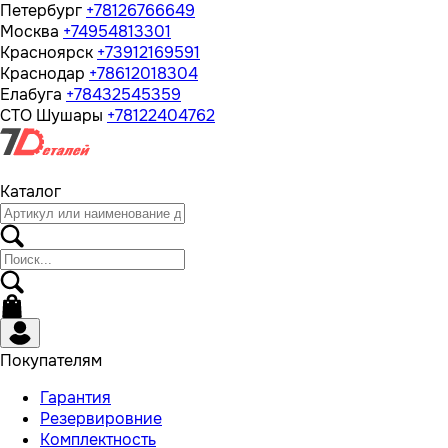
Петербург
+78126766649
Москва
+74954813301
Красноярск
+73912169591
Краснодар
+78612018304
Елабуга
+78432545359
СТО Шушары
+78122404762
Каталог
Покупателям
Гарантия
Резервировние
Комплектность