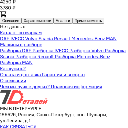
4250 ₽
3780 ₽
Описание
Характеристики
Аналоги
Применяемость
Нет данных
Каталог по маркам
DAF
IVECO
Volvo
Scania
Renault
Mercedes-Benz
MAN
Машины в разборе
Разборка DAF
Разборка IVECO
Разборка Volvo
Разборка
Scania
Разборка Renault
Разборка Mercedes-Benz
Разборка MAN
Как купить?
Оплата и доставка
Гарантия и возврат
О компании
Чем мы лучше других?
Правовая информация
МЫ В ПЕТЕРБУРГЕ
196626, Россия, Санкт-Петербург, пос. Шушары,
ул.Ленина, д.1.
КАК СВЯЗАТЬСЯ