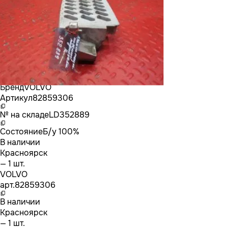
Бренд
VOLVO
Артикул
82859306
№ на складе
LD352889
Состояние
Б/у 100%
В наличии
Красноярск
— 1 шт.
VOLVO
арт.
82859306
В наличии
Красноярск
— 1 шт.