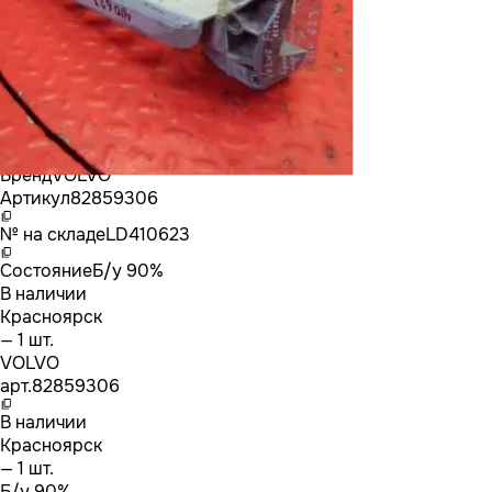
Бренд
VOLVO
Артикул
82859306
№ на складе
LD410623
Состояние
Б/у 90%
В наличии
Красноярск
— 1 шт.
VOLVO
арт.
82859306
В наличии
Красноярск
— 1 шт.
Б/у 90%