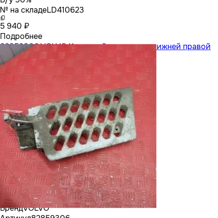
№ на складе
LD410623
5 940 ₽
Подробнее
82859306 VOLVO Кронштейн подножки нижней правой
Бренд
VOLVO