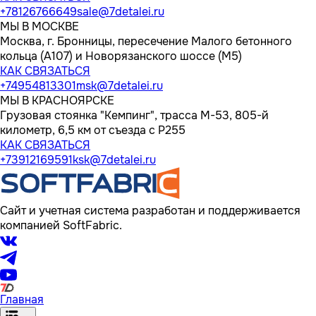
+78126766649
sale@7detalei.ru
МЫ В МОСКВЕ
Москва, г. Бронницы, пересечение Малого бетонного
кольца (А107) и Новорязанского шоссе (М5)
КАК СВЯЗАТЬСЯ
+74954813301
msk@7detalei.ru
МЫ В КРАСНОЯРСКЕ
Грузовая стоянка "Кемпинг", трасса M-53, 805-й
километр, 6,5 км от съезда с Р255
КАК СВЯЗАТЬСЯ
+73912169591
ksk@7detalei.ru
Сайт и учетная система разработан и поддерживается
компанией SoftFabric.
Главная