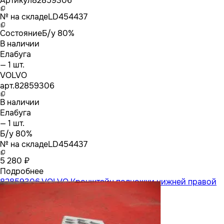
Артикул
82859306
№ на складе
LD454437
Состояние
Б/у 80%
В наличии
Елабуга
— 1 шт.
VOLVO
арт.
82859306
В наличии
Елабуга
— 1 шт.
Б/у 80%
№ на складе
LD454437
5 280 ₽
Подробнее
82859306 VOLVO Кронштейн подножки нижней правой