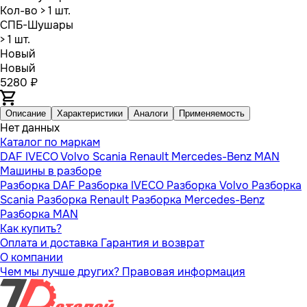
Кол-во
> 1 шт.
СПБ-Шушары
> 1 шт.
Новый
Новый
5280 ₽
Описание
Характеристики
Аналоги
Применяемость
Нет данных
Каталог по маркам
DAF
IVECO
Volvo
Scania
Renault
Mercedes-Benz
MAN
Машины в разборе
Разборка DAF
Разборка IVECO
Разборка Volvo
Разборка
Scania
Разборка Renault
Разборка Mercedes-Benz
Разборка MAN
Как купить?
Оплата и доставка
Гарантия и возврат
О компании
Чем мы лучше других?
Правовая информация