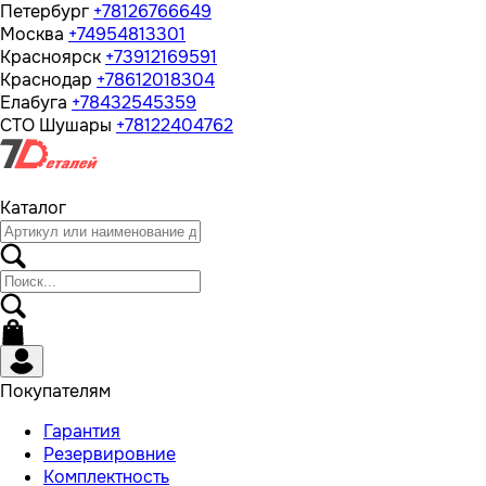
Петербург
+78126766649
Москва
+74954813301
Красноярск
+73912169591
Краснодар
+78612018304
Елабуга
+78432545359
СТО Шушары
+78122404762
Каталог
Покупателям
Гарантия
Резервировние
Комплектность