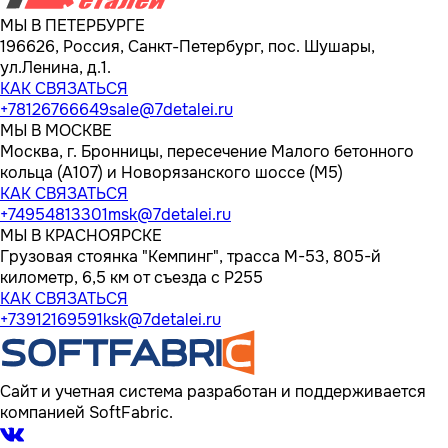
МЫ В ПЕТЕРБУРГЕ
196626, Россия, Санкт-Петербург, пос. Шушары,
ул.Ленина, д.1.
КАК СВЯЗАТЬСЯ
+78126766649
sale@7detalei.ru
МЫ В МОСКВЕ
Москва, г. Бронницы, пересечение Малого бетонного
кольца (А107) и Новорязанского шоссе (М5)
КАК СВЯЗАТЬСЯ
+74954813301
msk@7detalei.ru
МЫ В КРАСНОЯРСКЕ
Грузовая стоянка "Кемпинг", трасса M-53, 805-й
километр, 6,5 км от съезда с Р255
КАК СВЯЗАТЬСЯ
+73912169591
ksk@7detalei.ru
Сайт и учетная система разработан и поддерживается
компанией SoftFabric.