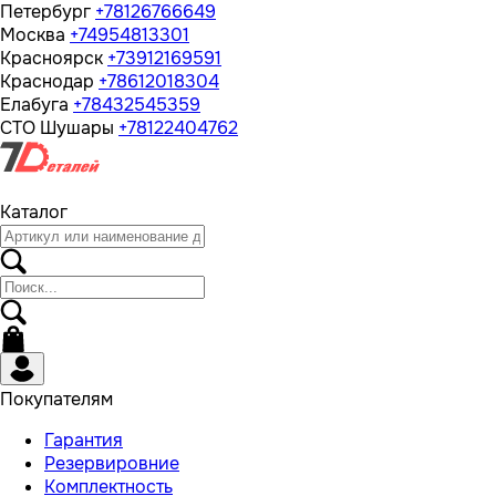
Петербург
+78126766649
Москва
+74954813301
Красноярск
+73912169591
Краснодар
+78612018304
Елабуга
+78432545359
СТО Шушары
+78122404762
Каталог
Покупателям
Гарантия
Резервировние
Комплектность