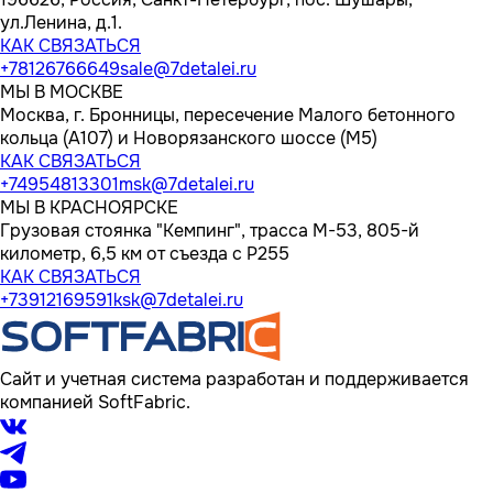
ул.Ленина, д.1.
КАК СВЯЗАТЬСЯ
+78126766649
sale@7detalei.ru
МЫ В МОСКВЕ
Москва, г. Бронницы, пересечение Малого бетонного
кольца (А107) и Новорязанского шоссе (М5)
КАК СВЯЗАТЬСЯ
+74954813301
msk@7detalei.ru
МЫ В КРАСНОЯРСКЕ
Грузовая стоянка "Кемпинг", трасса M-53, 805-й
километр, 6,5 км от съезда с Р255
КАК СВЯЗАТЬСЯ
+73912169591
ksk@7detalei.ru
Сайт и учетная система разработан и поддерживается
компанией SoftFabric.