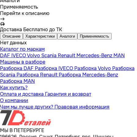
Аналоги
Применяемость
Перейти к описанию
Доставка
Бесплатно до ТК
Описание
Характеристики
Аналоги
Применяемость
Нет данных
Каталог по маркам
DAF
IVECO
Volvo
Scania
Renault
Mercedes-Benz
MAN
Машины в разборе
Разборка DAF
Разборка IVECO
Разборка Volvo
Разборка
Scania
Разборка Renault
Разборка Mercedes-Benz
Разборка MAN
Как купить?
Оплата и доставка
Гарантия и возврат
О компании
Чем мы лучше других?
Правовая информация
МЫ В ПЕТЕРБУРГЕ
196626, Россия, Санкт-Петербург, пос. Шушары,