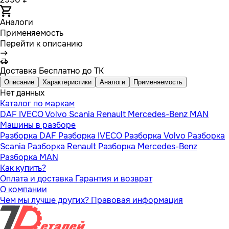
Аналоги
Применяемость
Перейти к описанию
Доставка
Бесплатно до ТК
Описание
Характеристики
Аналоги
Применяемость
Нет данных
Каталог по маркам
DAF
IVECO
Volvo
Scania
Renault
Mercedes-Benz
MAN
Машины в разборе
Разборка DAF
Разборка IVECO
Разборка Volvo
Разборка
Scania
Разборка Renault
Разборка Mercedes-Benz
Разборка MAN
Как купить?
Оплата и доставка
Гарантия и возврат
О компании
Чем мы лучше других?
Правовая информация