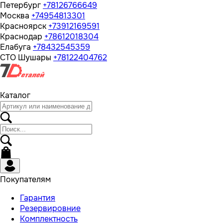
Петербург
+78126766649
Москва
+74954813301
Красноярск
+73912169591
Краснодар
+78612018304
Елабуга
+78432545359
СТО Шушары
+78122404762
Каталог
Покупателям
Гарантия
Резервировние
Комплектность