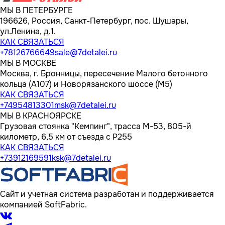
МЫ В ПЕТЕРБУРГЕ
196626, Россия, Санкт-Петербург, пос. Шушары,
ул.Ленина, д.1.
КАК СВЯЗАТЬСЯ
+78126766649
sale@7detalei.ru
МЫ В МОСКВЕ
Москва, г. Бронницы, пересечение Малого бетонного
кольца (А107) и Новорязанского шоссе (М5)
КАК СВЯЗАТЬСЯ
+74954813301
msk@7detalei.ru
МЫ В КРАСНОЯРСКЕ
Грузовая стоянка "Кемпинг", трасса M-53, 805-й
километр, 6,5 км от съезда с Р255
КАК СВЯЗАТЬСЯ
+73912169591
ksk@7detalei.ru
Сайт и учетная система разработан и поддерживается
компанией SoftFabric.