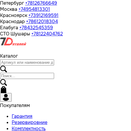
Петербург
+78126766649
Москва
+74954813301
Красноярск
+73912169591
Краснодар
+78612018304
Елабуга
+78432545359
СТО Шушары
+78122404762
Каталог
Покупателям
Гарантия
Резервировние
Комплектность