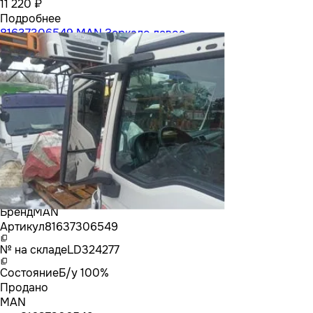
11 220 ₽
Подробнее
81637306549 MAN Зеркало левое
Бренд
MAN
Артикул
81637306549
№ на складе
LD324277
Состояние
Б/у 100%
Продано
MAN