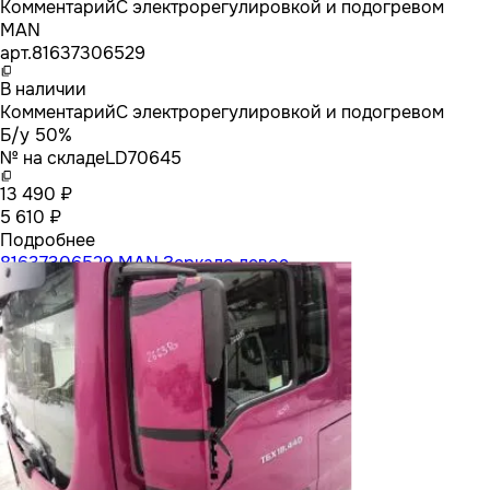
Комментарий
С электрорегулировкой и подогревом
MAN
арт.
81637306529
В наличии
Комментарий
С электрорегулировкой и подогревом
Б/у 50%
№ на складе
LD70645
13 490 ₽
5 610 ₽
Подробнее
81637306529 MAN Зеркало левое