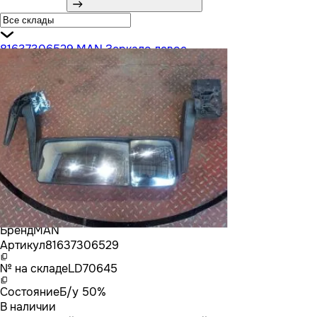
81637306529 MAN Зеркало левое
Бренд
MAN
Артикул
81637306529
№ на складе
LD70645
Состояние
Б/у 50%
В наличии