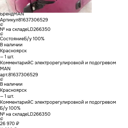
Бренд
MAN
Артикул
81637306529
№ на складе
LD266350
Состояние
Б/у 100%
В наличии
Красноярск
— 1 шт.
Комментарий
С электрорегулировкой и подогревом
MAN
арт.
81637306529
В наличии
Красноярск
— 1 шт.
Комментарий
С электрорегулировкой и подогревом
Б/у 100%
№ на складе
LD266350
26 970 ₽