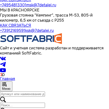
+74954813301
msk@7detalei.ru
МЫ В КРАСНОЯРСКЕ
Грузовая стоянка "Кемпинг", трасса M-53, 805-й
километр, 6,5 км от съезда с Р255
КАК СВЯЗАТЬСЯ
+73912169591
ksk@7detalei.ru
Сайт и учетная система разработан и поддерживается
компанией SoftFabric.
Главная
Меню