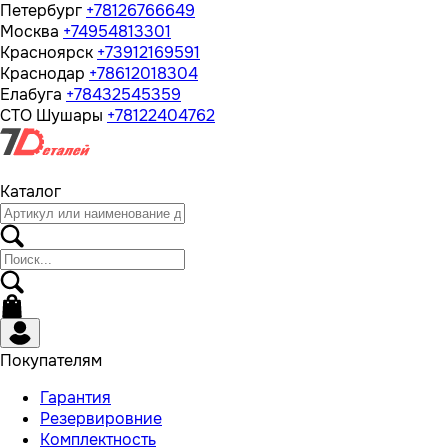
Петербург
+78126766649
Москва
+74954813301
Красноярск
+73912169591
Краснодар
+78612018304
Елабуга
+78432545359
СТО Шушары
+78122404762
Каталог
Покупателям
Гарантия
Резервировние
Комплектность