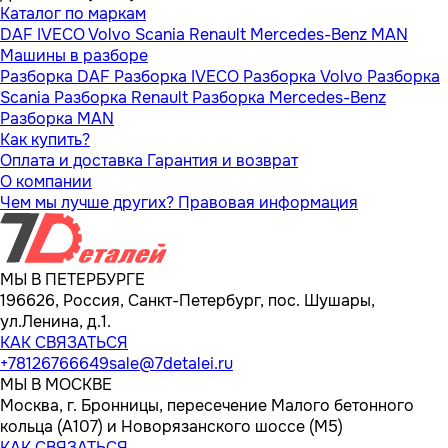
Каталог по маркам
DAF
IVECO
Volvo
Scania
Renault
Mercedes-Benz
MAN
Машины в разборе
Разборка DAF
Разборка IVECO
Разборка Volvo
Разборка
Scania
Разборка Renault
Разборка Mercedes-Benz
Разборка MAN
Как купить?
Оплата и доставка
Гарантия и возврат
О компании
Чем мы лучше других?
Правовая информация
МЫ В ПЕТЕРБУРГЕ
196626, Россия, Санкт-Петербург, пос. Шушары,
ул.Ленина, д.1.
КАК СВЯЗАТЬСЯ
+78126766649
sale@7detalei.ru
МЫ В МОСКВЕ
Москва, г. Бронницы, пересечение Малого бетонного
кольца (А107) и Новорязанского шоссе (М5)
КАК СВЯЗАТЬСЯ