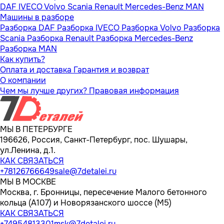
DAF
IVECO
Volvo
Scania
Renault
Mercedes-Benz
MAN
Машины в разборе
Разборка DAF
Разборка IVECO
Разборка Volvo
Разборка
Scania
Разборка Renault
Разборка Mercedes-Benz
Разборка MAN
Как купить?
Оплата и доставка
Гарантия и возврат
О компании
Чем мы лучше других?
Правовая информация
МЫ В ПЕТЕРБУРГЕ
196626, Россия, Санкт-Петербург, пос. Шушары,
ул.Ленина, д.1.
КАК СВЯЗАТЬСЯ
+78126766649
sale@7detalei.ru
МЫ В МОСКВЕ
Москва, г. Бронницы, пересечение Малого бетонного
кольца (А107) и Новорязанского шоссе (М5)
КАК СВЯЗАТЬСЯ
+74954813301
msk@7detalei.ru