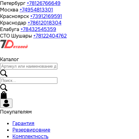
Петербург
+78126766649
Москва
+74954813301
Красноярск
+73912169591
Краснодар
+78612018304
Елабуга
+78432545359
СТО Шушары
+78122404762
Каталог
Покупателям
Гарантия
Резервировние
Комплектность