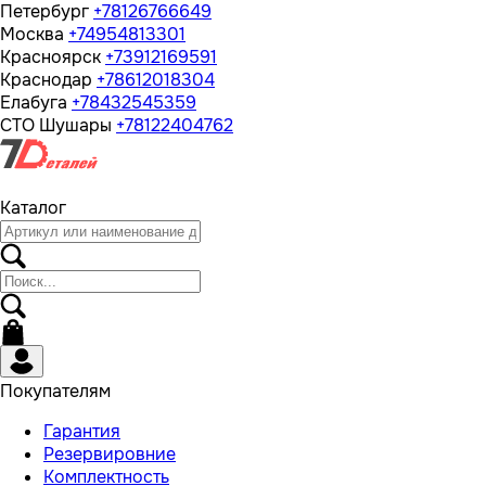
Петербург
+78126766649
Москва
+74954813301
Красноярск
+73912169591
Краснодар
+78612018304
Елабуга
+78432545359
СТО Шушары
+78122404762
Каталог
Покупателям
Гарантия
Резервировние
Комплектность