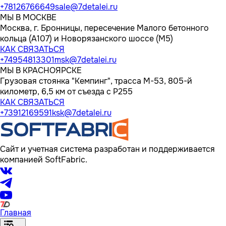
+78126766649
sale@7detalei.ru
МЫ В МОСКВЕ
Москва, г. Бронницы, пересечение Малого бетонного
кольца (А107) и Новорязанского шоссе (М5)
КАК СВЯЗАТЬСЯ
+74954813301
msk@7detalei.ru
МЫ В КРАСНОЯРСКЕ
Грузовая стоянка "Кемпинг", трасса M-53, 805-й
километр, 6,5 км от съезда с Р255
КАК СВЯЗАТЬСЯ
+73912169591
ksk@7detalei.ru
Сайт и учетная система разработан и поддерживается
компанией SoftFabric.
Главная