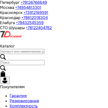
Петербург
+78126766649
Москва
+74954813301
Красноярск
+73912169591
Краснодар
+78612018304
Елабуга
+78432545359
СТО Шушары
+78122404762
Каталог
Покупателям
Гарантия
Резервировние
Комплектность