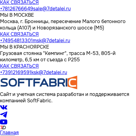
КАК СВЯЗАТЬСЯ
+78126766649
sale@7detalei.ru
МЫ В МОСКВЕ
Москва, г. Бронницы, пересечение Малого бетонного
кольца (А107) и Новорязанского шоссе (М5)
КАК СВЯЗАТЬСЯ
+74954813301
msk@7detalei.ru
МЫ В КРАСНОЯРСКЕ
Грузовая стоянка "Кемпинг", трасса M-53, 805-й
километр, 6,5 км от съезда с Р255
КАК СВЯЗАТЬСЯ
+73912169591
ksk@7detalei.ru
Сайт и учетная система разработан и поддерживается
компанией SoftFabric.
Главная