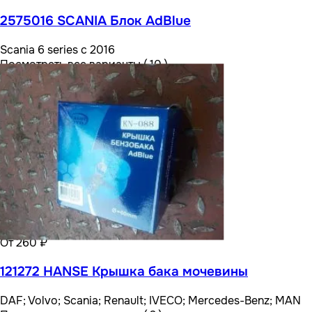
2575016 SCANIA Блок AdBlue
Scania 6 series с 2016
Посмотреть все варианты ( 10 )
От 260 ₽
121272 HANSE Крышка бака мочевины
DAF; Volvo; Scania; Renault; IVECO; Mercedes-Benz; MAN