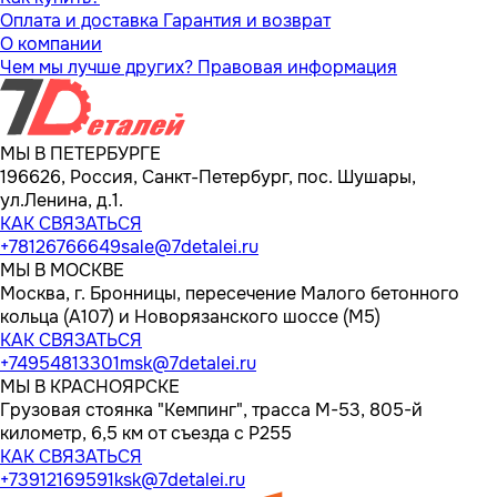
Оплата и доставка
Гарантия и возврат
О компании
Чем мы лучше других?
Правовая информация
МЫ В ПЕТЕРБУРГЕ
196626, Россия, Санкт-Петербург, пос. Шушары,
ул.Ленина, д.1.
КАК СВЯЗАТЬСЯ
+78126766649
sale@7detalei.ru
МЫ В МОСКВЕ
Москва, г. Бронницы, пересечение Малого бетонного
кольца (А107) и Новорязанского шоссе (М5)
КАК СВЯЗАТЬСЯ
+74954813301
msk@7detalei.ru
МЫ В КРАСНОЯРСКЕ
Грузовая стоянка "Кемпинг", трасса M-53, 805-й
километр, 6,5 км от съезда с Р255
КАК СВЯЗАТЬСЯ
+73912169591
ksk@7detalei.ru