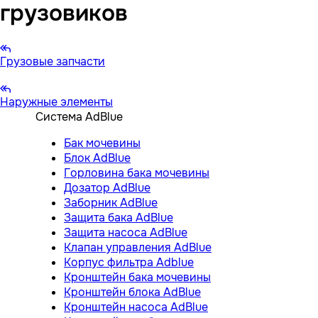
грузовиков
Грузовые запчасти
Наружные элементы
Система AdBlue
Бак мочевины
Блок AdBlue
Горловина бака мочевины
Дозатор AdBlue
Заборник AdBlue
Защита бака AdBlue
Защита насоса AdBlue
Клапан управления AdBlue
Корпус фильтра Adblue
Кронштейн бака мочевины
Кронштейн блока AdBlue
Кронштейн насоса AdBlue