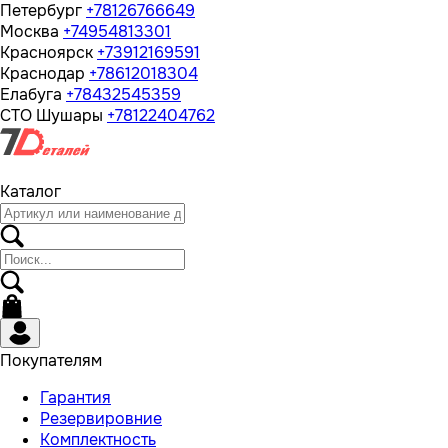
Петербург
+78126766649
Москва
+74954813301
Красноярск
+73912169591
Краснодар
+78612018304
Елабуга
+78432545359
СТО Шушары
+78122404762
Каталог
Покупателям
Гарантия
Резервировние
Комплектность