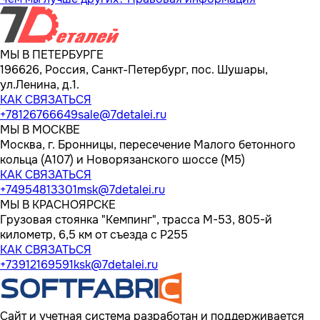
МЫ В ПЕТЕРБУРГЕ
196626, Россия, Санкт-Петербург, пос. Шушары,
ул.Ленина, д.1.
КАК СВЯЗАТЬСЯ
+78126766649
sale@7detalei.ru
МЫ В МОСКВЕ
Москва, г. Бронницы, пересечение Малого бетонного
кольца (А107) и Новорязанского шоссе (М5)
КАК СВЯЗАТЬСЯ
+74954813301
msk@7detalei.ru
МЫ В КРАСНОЯРСКЕ
Грузовая стоянка "Кемпинг", трасса M-53, 805-й
километр, 6,5 км от съезда с Р255
КАК СВЯЗАТЬСЯ
+73912169591
ksk@7detalei.ru
Сайт и учетная система разработан и поддерживается