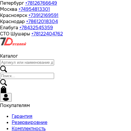
Петербург
+78126766649
Москва
+74954813301
Красноярск
+73912169591
Краснодар
+78612018304
Елабуга
+78432545359
СТО Шушары
+78122404762
Каталог
Покупателям
Гарантия
Резервировние
Комплектность