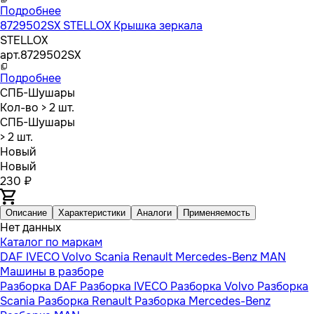
Подробнее
8729502SX STELLOX Крышка зеркала
STELLOX
арт.
8729502SX
Подробнее
СПБ-Шушары
Кол-во
> 2 шт.
СПБ-Шушары
> 2 шт.
Новый
Новый
230 ₽
Описание
Характеристики
Аналоги
Применяемость
Нет данных
Каталог по маркам
DAF
IVECO
Volvo
Scania
Renault
Mercedes-Benz
MAN
Машины в разборе
Разборка DAF
Разборка IVECO
Разборка Volvo
Разборка
Scania
Разборка Renault
Разборка Mercedes-Benz