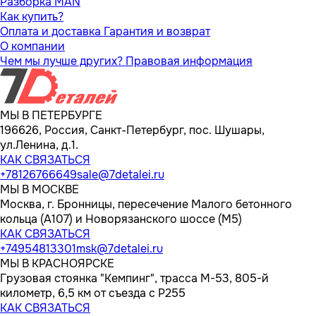
Разборка MAN
Как купить?
Оплата и доставка
Гарантия и возврат
О компании
Чем мы лучше других?
Правовая информация
МЫ В ПЕТЕРБУРГЕ
196626, Россия, Санкт-Петербург, пос. Шушары,
ул.Ленина, д.1.
КАК СВЯЗАТЬСЯ
+78126766649
sale@7detalei.ru
МЫ В МОСКВЕ
Москва, г. Бронницы, пересечение Малого бетонного
кольца (А107) и Новорязанского шоссе (М5)
КАК СВЯЗАТЬСЯ
+74954813301
msk@7detalei.ru
МЫ В КРАСНОЯРСКЕ
Грузовая стоянка "Кемпинг", трасса M-53, 805-й
километр, 6,5 км от съезда с Р255
КАК СВЯЗАТЬСЯ