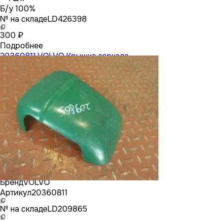
Б/у 100%
№ на складе
LD426398
300 ₽
Подробнее
20360811 VOLVO Крышка зеркала
Бренд
VOLVO
Артикул
20360811
№ на складе
LD209865