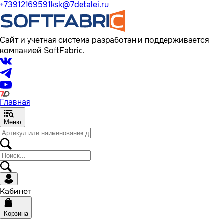
+73912169591
ksk@7detalei.ru
Сайт и учетная система разработан и поддерживается
компанией SoftFabric.
Главная
Меню
Кабинет
Корзина