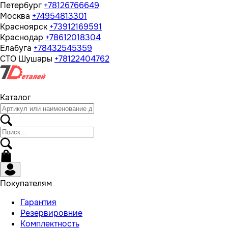
Петербург
+78126766649
Москва
+74954813301
Красноярск
+73912169591
Краснодар
+78612018304
Елабуга
+78432545359
СТО Шушары
+78122404762
Каталог
Покупателям
Гарантия
Резервировние
Комплектность