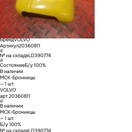
Бренд
VOLVO
Артикул
20360811
№ на складе
LD390774
Состояние
Б/у 100%
В наличии
МСК-Бронницы
— 1 шт.
VOLVO
арт.
20360811
В наличии
МСК-Бронницы
— 1 шт.
Б/у 100%
№ на складе
LD390774