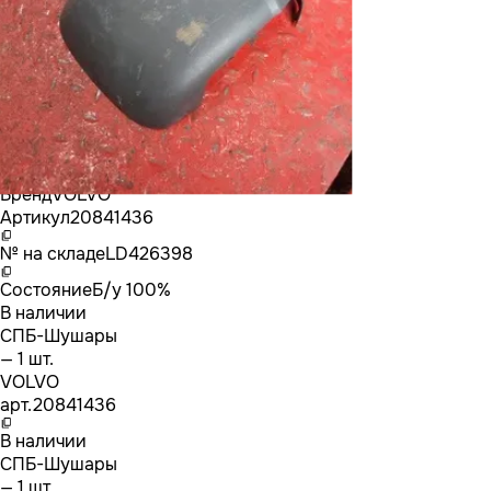
Бренд
VOLVO
Артикул
20841436
№ на складе
LD426398
Состояние
Б/у 100%
В наличии
СПБ-Шушары
— 1 шт.
VOLVO
арт.
20841436
В наличии
СПБ-Шушары
— 1 шт.