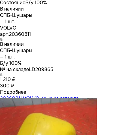
Состояние
Б/у 100%
В наличии
СПБ-Шушары
— 1 шт.
VOLVO
арт.
20360811
В наличии
СПБ-Шушары
— 1 шт.
Б/у 100%
№ на складе
LD209865
1 210 ₽
300 ₽
Подробнее
20360811 VOLVO Крышка зеркала