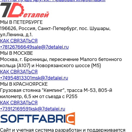
МЫ В ПЕТЕРБУРГЕ
196626, Россия, Санкт-Петербург, пос. Шушары,
ул.Ленина, д.1.
КАК СВЯЗАТЬСЯ
+78126766649
sale@7detalei.ru
МЫ В МОСКВЕ
Москва, г. Бронницы, пересечение Малого бетонного
кольца (А107) и Новорязанского шоссе (М5)
КАК СВЯЗАТЬСЯ
+74954813301
msk@7detalei.ru
МЫ В КРАСНОЯРСКЕ
Грузовая стоянка "Кемпинг", трасса M-53, 805-й
километр, 6,5 км от съезда с Р255
КАК СВЯЗАТЬСЯ
+73912169591
ksk@7detalei.ru
Сайт и учетная система разработан и поддерживается