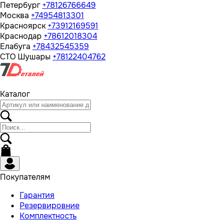
Петербург
+78126766649
Москва
+74954813301
Красноярск
+73912169591
Краснодар
+78612018304
Елабуга
+78432545359
СТО Шушары
+78122404762
Каталог
Покупателям
Гарантия
Резервировние
Комплектность