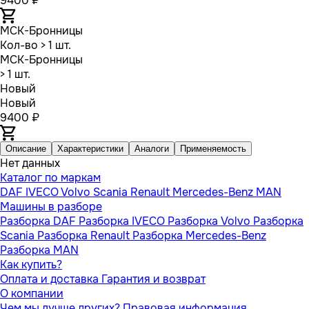
9400 ₽
МСК-Бронницы
Кол-во
> 1 шт.
МСК-Бронницы
> 1 шт.
Новый
Новый
9400 ₽
Описание
Характеристики
Аналоги
Применяемость
Нет данных
Каталог по маркам
DAF
IVECO
Volvo
Scania
Renault
Mercedes-Benz
MAN
Машины в разборе
Разборка DAF
Разборка IVECO
Разборка Volvo
Разборка
Scania
Разборка Renault
Разборка Mercedes-Benz
Разборка MAN
Как купить?
Оплата и доставка
Гарантия и возврат
О компании
Чем мы лучше других?
Правовая информация