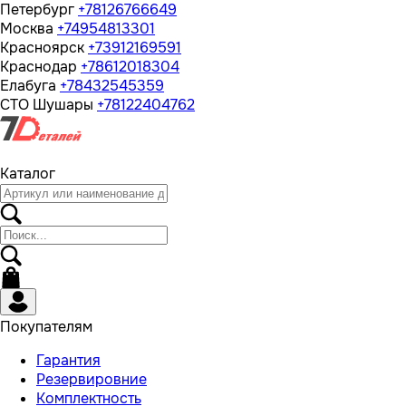
Петербург
+78126766649
Москва
+74954813301
Красноярск
+73912169591
Краснодар
+78612018304
Елабуга
+78432545359
СТО Шушары
+78122404762
Каталог
Покупателям
Гарантия
Резервировние
Комплектность