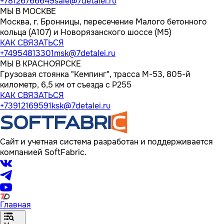
+78126766649
sale@7detalei.ru
МЫ В МОСКВЕ
Москва, г. Бронницы, пересечение Малого бетонного
кольца (А107) и Новорязанского шоссе (М5)
КАК СВЯЗАТЬСЯ
+74954813301
msk@7detalei.ru
МЫ В КРАСНОЯРСКЕ
Грузовая стоянка "Кемпинг", трасса M-53, 805-й
километр, 6,5 км от съезда с Р255
КАК СВЯЗАТЬСЯ
+73912169591
ksk@7detalei.ru
Сайт и учетная система разработан и поддерживается
компанией SoftFabric.
Главная