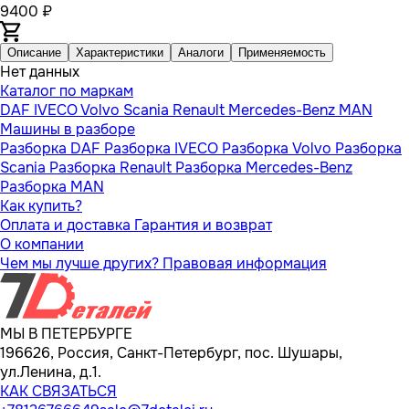
9400 ₽
Описание
Характеристики
Аналоги
Применяемость
Нет данных
Каталог по маркам
DAF
IVECO
Volvo
Scania
Renault
Mercedes-Benz
MAN
Машины в разборе
Разборка DAF
Разборка IVECO
Разборка Volvo
Разборка
Scania
Разборка Renault
Разборка Mercedes-Benz
Разборка MAN
Как купить?
Оплата и доставка
Гарантия и возврат
О компании
Чем мы лучше других?
Правовая информация
МЫ В ПЕТЕРБУРГЕ
196626, Россия, Санкт-Петербург, пос. Шушары,
ул.Ленина, д.1.
КАК СВЯЗАТЬСЯ